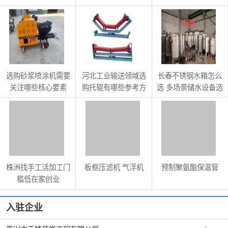
准
参考标准
选购砂浆喷涂机需要
河北工业输送领域选
长春不锈钢水箱怎么
关注哪些核心要素
购托辊有哪些参考方
选 多场景储水设备选
向
购指南
株洲找手工活加工门
板框压滤机 气浮机
预制聚氨酯保温管
槛低在家创业
入驻企业