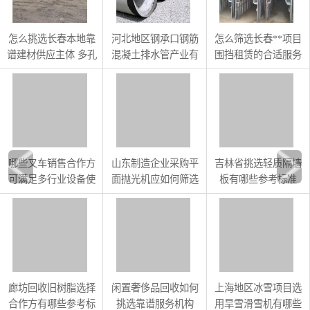
怎么挑选长春本地靠
河北地区钢承口钢筋
怎么筛选长春**项目
谱建材供应主体 多孔
混凝土排水管产业有
围挡租赁的合适服务
砖等建材采购参考
哪些特征
商
哪些叉车销售合作方
山东制造企业采购平
吉林省挑选轻质隔墙
可满足多行业设备使
面抛光机应如何筛选
板有哪些参考标准
用需求
供应商
廊坊回收旧树脂选择
闲置奢侈品回收如何
上海地区冰雪项目选
合作方有哪些参考标
挑选靠谱服务机构
用旱雪滑雪机有哪些