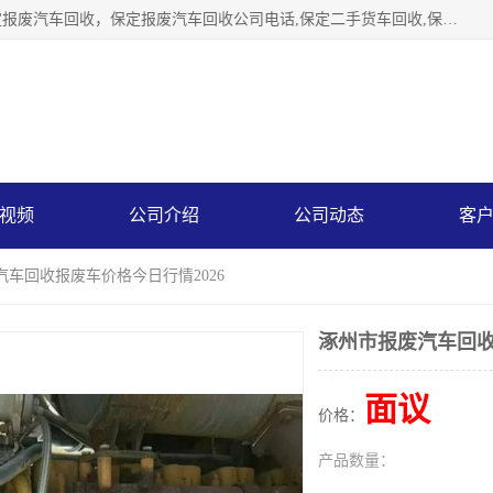
保定辉领再生资源回收有限公司主要经营保定旧车回收，保定报废汽车回收，保定报废汽车回收公司电话,保定二手货车回收,保定黄标车回收, 保定黄标车回收，保定哪里收报废车，保定废旧汽车回收，保定汽车报废手续办理，保定汽车解体厂。将通过采取区域限行促进淘汰、经济补助激励新、加大上路*法处罚、加强达标排放监管等综合措施，对老旧机动车逐步实行末位淘汰，加快老旧机动车淘汰新
视频
公司介绍
公司动态
客
汽车回收报废车价格今日行情2026
涿州市报废汽车回收
面议
价格：
产品数量：