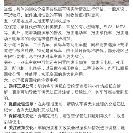
当然，具体的回收价格需要根据车辆实际情况进行评估。一般来说，
车况较好、配件通用性强的车辆，回收价值相对更高。
五、保定地区常见报废车型回收提示
在保定，家庭代步车的种类繁多，常见的有小型轿车、SUV、MPV
等。此外，随着新能源车的普及，报废电动车、报废摩托车、报废电
动三轮车等的回收需求也在逐步增加。
对于老旧货车、二手货车、黄标车等商用车型，同样需要选择正规渠
道进行报废处理。特别是黄标车，由于其环保标准较低，部分地区已
有限行要求，尽早报废对车主而言更为省心。
另外，一些车主家中可能还有闲置的废旧物资，如废旧电机、变压
器、配电柜、电缆等，以及库存积压物资、二手设备等，也可以联系
回收公司一并处理，实现资源的最大化利用。
六、办理报废回收的注意事项
1.
选择正规公司
：切勿将车辆私自卖给无资质的小作坊或私自拆
解，否则可能导致车辆无法正常注销，后续过户、购车等都会受到影
响。
2.
提前处理违章
：在办理报废前，请确认车辆无未处理的交通违法
记录，否则无法顺利完成注销。
3.
保留相关凭证
：办理完成后，请妥善保管注销证明等文件，以备
后续使用。
4.
关注政策变化
：车辆报废相关政策会根据实际情况进行调整，建