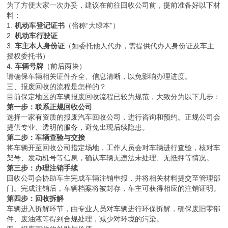
为了方便大家一次办妥，建议在前往回收公司前，提前准备好以下材
料：
1.
机动车登记证书
（俗称“大绿本”）
2.
机动车行驶证
3.
车主本人身份证
（如委托他人代办，需提供代办人身份证及车主
授权委托书）
4.
车辆号牌
（前后两块）
请确保车辆相关证件齐全、信息清晰，以免影响办理进度。
三、报废回收的流程是怎样的？
目前保定地区的车辆报废回收流程已较为规范，大致分为以下几步：
第一步：联系正规回收公司
选择一家有资质的报废汽车回收公司，进行咨询和预约。正规公司会
提供专业、透明的服务，避免出现后续隐患。
第二步：车辆查验与交接
将车辆开至回收公司指定场地，工作人员会对车辆进行查验，核对车
架号、发动机号等信息，确认车辆无违法未处理、无抵押等情况。
第三步：办理注销手续
回收公司会协助车主完成车辆注销申报，并将相关材料提交至管理部
门。完成注销后，车辆档案将被封存，车主可获得相应的注销证明。
第四步：回收拆解
车辆进入拆解环节，由专业人员对车辆进行环保拆解，确保废旧零部
件、废油液等得到合规处理，减少对环境的污染。