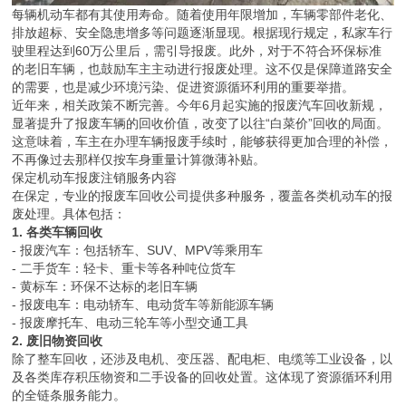
每辆机动车都有其使用寿命。随着使用年限增加，车辆零部件老化、
排放超标、安全隐患增多等问题逐渐显现。根据现行规定，私家车行
驶里程达到60万公里后，需引导报废。此外，对于不符合环保标准
的老旧车辆，也鼓励车主主动进行报废处理。这不仅是保障道路安全
的需要，也是减少环境污染、促进资源循环利用的重要举措。
近年来，相关政策不断完善。今年6月起实施的报废汽车回收新规，
显著提升了报废车辆的回收价值，改变了以往“白菜价”回收的局面。
这意味着，车主在办理车辆报废手续时，能够获得更加合理的补偿，
不再像过去那样仅按车身重量计算微薄补贴。
保定机动车报废注销服务内容
在保定，专业的报废车回收公司提供多种服务，覆盖各类机动车的报
废处理。具体包括：
1. 各类车辆回收
- 报废汽车：包括轿车、SUV、MPV等乘用车
- 二手货车：轻卡、重卡等各种吨位货车
- 黄标车：环保不达标的老旧车辆
- 报废电车：电动轿车、电动货车等新能源车辆
- 报废摩托车、电动三轮车等小型交通工具
2. 废旧物资回收
除了整车回收，还涉及电机、变压器、配电柜、电缆等工业设备，以
及各类库存积压物资和二手设备的回收处置。这体现了资源循环利用
的全链条服务能力。