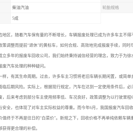
柴油汽油
轮胎规格
5成
边地区，随着汽车保有量的不断增长，车辆报废处理已成为许多车主不得
政策调整而提前“退休”的黄标车，如何合规、高效地完成报废手续，同时
成立多年的报废车回收公司，我们始终秉持诚信经营的理念，致力于为徐
报废汽车处理的种种疑问。
一样，有其生命周期。过去，许多车主习惯将老旧车辆长期闲置，或简单
面临后期风险。实际上，根据现行规定，汽车在达到一定使用条件后，必须
废，后来考虑到部分车主使用频率低、车况良好，政策调整为以行驶里程6
与安全，也体现了对车主实际权益的尊重。而今年6月，我国报废汽车回
价值终于不再是往日的“白菜价”。新规之下，回收价格不再单纯依赖车辆
够获得更合理的补偿。