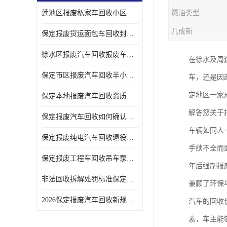
莲池区报废私家车回收小区上门拖车便捷
燃油类型
几成新
保定报废货运面包车回收封闭货车报废销户
徐水区报废汽车回收报废车辆补贴申请流程
在徐水及周
保定市区报废汽车回收半小时上门现场估价
车，还是因
定地区一家
保定本地报废汽车回收资质齐全无隐形收费
解答您关于
保定报废汽车回收如何确认车辆完成销户
车辆如同人
保定报废纯电汽车回收退役电池统一处置
手续不全而
保定报废工程车回收吊车泵车挖掘机回收拆解
年后强制报
非法回收拆解处罚标准保定报废车合规提示
兼顾了环保
2026保定报废汽车回收新规解读车主必看
汽车的回收
素，车主能