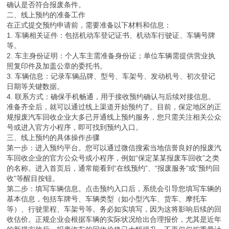
确认是否符合报废条件。
二、线上预约的准备工作
在正式提交预约申请前，需要准备以下材料和信息：
1. 车辆相关证件：包括机动车登记证书、机动车行驶证、车辆号牌
等。
2. 车主身份证明：个人车主需准备身份证；单位车辆需提供营业执
照复印件及加盖公章的委托书。
3. 车辆信息：记录车辆品牌、型号、车架号、发动机号、初次登记
日期等关键数据。
4. 联系方式：确保手机畅通，用于接收预约确认与后续对接信息。
准备齐全后，就可以通过线上渠道开始预约了。目前，保定地区的正
规报废汽车回收企业大多已开通线上预约服务，您只需关注相关公众
号或进入官方小程序，即可找到预约入口。
三、线上预约的具体操作步骤
第一步：进入预约平台。您可以通过微信搜索当地信誉良好的报废汽
车回收企业的官方公众号或小程序，例如“保定某某报废车回收”之类
的名称。进入首页后，通常能看到“在线预约”、“报废服务”或“预约回
收”等醒目按钮。
第二步：填写车辆信息。点击预约入口后，系统会引导您填写车辆的
基本信息，包括车牌号、车辆类型（如小型汽车、货车、摩托车
等）、行驶里程、车架号等。务必如实填写，因为这将影响后续的回
收估价。正规企业会根据车辆的实际状况给出合理报价，尤其是近年