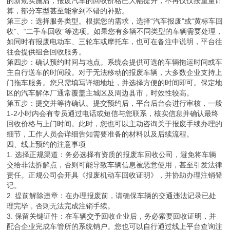
的新规实施后，报废汽车的回收价格已大幅提升，不再仅仅按重量计
算，部分车型甚至能拿到不错的补贴。
第三步：选择服务类型。根据您的需求，选择“汽车报废”或“黄标车回
收”、“二手车回收”等选项。如果您有多辆不同类型的车辆需要处理，
如同时有报废电动车、三轮车或摩托车，也可在备注中说明，平台往
往会提供组合回收服务。
第四步：确认预约时间与地点。系统会提供可选的车辆拖运时间或车
主自行送车的时间段。对于无法移动的报废车辆，大多数企业支持上
门拖车服务。您只需填写详细地址，并选择方便的时间即可。保定地
区的汽车解体厂通常覆盖主城区及周边县市，时效性较高。
第五步：提交并等待确认。提交预约后，平台后台会进行审核，一般
1-2小时内会有专员通过电话或短信与您联系，核实信息并确认最终
回收价格与上门时间。此时，您也可以主动咨询关于报废手续办理的
细节，工作人员会详细告知需要准备的材料以及后续流程。
四、线上预约的注意事项
1. 选择正规渠道：务必选择有资质的报废车回收公司，避免将车辆
交给非法拆解点，否则可能导致车辆信息被恶意使用，甚至引发法律
责任。正规公司会开具《报废机动车回收证明》，并协助办理注销登
记。
2. 提前解除违章：在办理报废前，请确保车辆的交通违法记录已处
理完毕，否则无法完成注销手续。
3. 保留关键证件：在车辆交予回收企业后，务必索要回收证明，并
配合企业完成车管所的系统销户。您也可以自行通过线上平台查询注