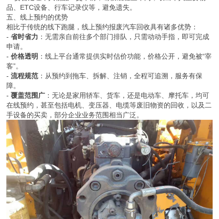
品、ETC设备、行车记录仪等，避免遗失。
五、线上预约的优势
相比于传统的线下跑腿，线上预约报废汽车回收具有诸多优势：
-
省时省力
：无需亲自前往多个部门排队，只需动动手指，即可完成
申请。
-
价格透明
：线上平台通常提供实时估价功能，价格公开，避免被“宰
客”。
-
流程规范
：从预约到拖车、拆解、注销，全程可追溯，服务有保
障。
-
覆盖范围广
：无论是家用轿车、货车，还是电动车、摩托车，均可
在线预约，甚至包括电机、变压器、电缆等废旧物资的回收，以及二
手设备的买卖，部分企业业务范围相当广泛。