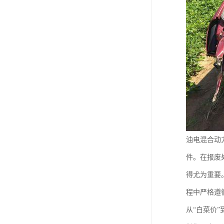
油电混合动
件。在报废
得尤为重要
程中严格遵
从“白菜价”