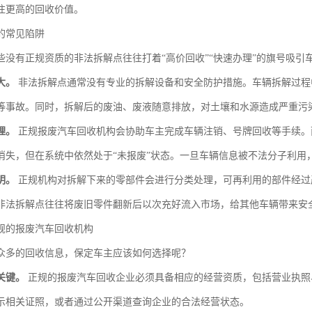
往更高的回收价值。
的常见陷阱
些没有正规资质的非法拆解点往往打着“高价回收”“快速办理”的旗号吸引
大。
非法拆解点通常没有专业的拆解设备和安全防护措施。车辆拆解过程
等事故。同时，拆解后的废油、废液随意排放，对土壤和水源造成严重污
理。
正规报废汽车回收机构会协助车主完成车辆注销、号牌回收等手续。
消失，但在系统中依然处于“未报废”状态。一旦车辆信息被不法分子利用
明。
正规机构对拆解下来的零部件会进行分类处理，可再利用的部件经过
非法拆解点往往将废旧零件翻新后以次充好流入市场，给其他车辆带来安
规的报废汽车回收机构
众多的回收信息，保定车主应该如何选择呢？
关键。
正规的报废汽车回收企业必须具备相应的经营资质，包括营业执照
示相关证照，或者通过公开渠道查询企业的合法经营状态。