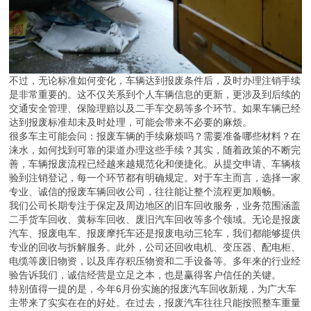
不过，无论标准如何变化，车辆达到报废条件后，及时办理注销手续
是非常重要的。这不仅关系到个人车辆信息的更新，更涉及到后续的
交通安全管理、保险理赔以及二手车交易等多个环节。如果车辆已经
达到报废标准却未及时处理，可能会带来不必要的麻烦。
很多车主可能会问：报废车辆的手续麻烦吗？需要准备哪些材料？在
涞水，如何找到可靠的渠道办理这些手续？其实，随着政策的不断完
善，车辆报废流程已经越来越规范化和便捷化。从提交申请、车辆核
验到注销登记，每一个环节都有明确规定。对于车主而言，选择一家
专业、诚信的报废车辆回收公司，往往能让整个流程更加顺畅。
我们公司长期专注于保定及周边地区的旧车回收服务，业务范围涵盖
二手货车回收、黄标车回收、废旧汽车回收等多个领域。无论是报废
汽车、报废电车、报废摩托车还是报废电动三轮车，我们都能够提供
专业的回收与拆解服务。此外，公司还回收电机、变压器、配电柜、
电缆等废旧物资，以及库存积压物资和二手设备等。多年来的行业经
验告诉我们，诚信经营是立足之本，也是赢得客户信任的关键。
特别值得一提的是，今年6月份实施的报废汽车回收新规，为广大车
主带来了实实在在的好处。在过去，报废汽车往往只能按照整车重量