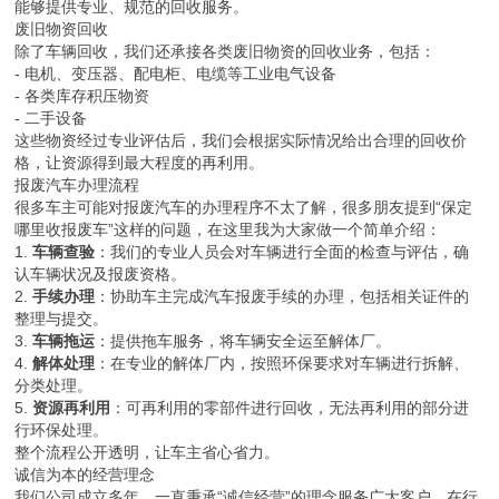
汽车虽然是钢铁铸就的机械，却也如同生命一般，有着自己的成长与
衰老过程。当一辆汽车行驶过数十万公里的路程，经历过无数次出发
与抵达，它的零部件会逐渐磨损，性能会逐步下降，最终达到服役的
终点。此时，将这辆车交给专业的回收机构，不仅是对自己负责，更
是对道路安全和环境保护的贡献。
早期的报废汽车回收，人们往往只能得到寥寥数百元的补偿，车辆的
剩余价值被严重低估。但如今，随着相关法规的调整与完善，报废汽
车回收迎来了新的春天。特别是今年六月份，新的报废汽车回收规定
正式实施后，我们的废旧汽车终于不再是“白菜价”了。这一变化不仅
体现了对车主权益的尊重，也推动了整个行业的规范化发展。
我们的服务范围