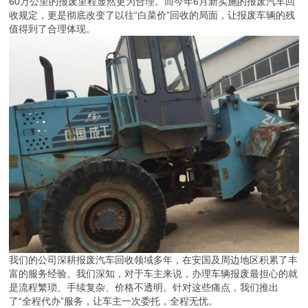
60万公里的报废里程显然更为合理。而今年6月新实施的报废汽车回
收规定，更是彻底改变了以往“白菜价”回收的局面，让报废车辆的残
值得到了合理体现。
我们的公司深耕报废汽车回收领域多年，在安国及周边地区积累了丰
富的服务经验。我们深知，对于车主来说，办理车辆报废最担心的就
是流程繁琐、手续复杂、价格不透明。针对这些痛点，我们推出
了“全程代办”服务，让车主一次委托，全程无忧。