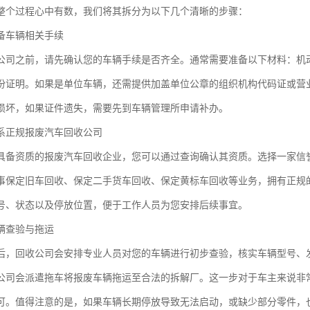
整个过程心中有数，我们将其拆分为以下几个清晰的步骤：
备车辆相关手续
公司之前，请先确认您的车辆手续是否齐全。通常需要准备以下材料：机
份证明。如果是单位车辆，还需提供加盖单位公章的组织机构代码证或营
损坏，如果证件遗失，需要先到车辆管理所申请补办。
系正规报废汽车回收公司
具备资质的报废汽车回收企业，您可以通过查询确认其资质。选择一家信
事保定旧车回收、保定二手货车回收、保定黄标车回收等业务，拥有正规
号、状态以及停放位置，便于工作人员为您安排后续事宜。
辆查验与拖运
后，回收公司会安排专业人员对您的车辆进行初步查验，核实车辆型号、
公司会派遣拖车将报废车辆拖运至合法的拆解厂。这一步对于车主来说非
可。值得注意的是，如果车辆长期停放导致无法启动，或缺少部分零件，