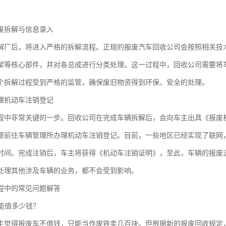
废拆解与信息录入
解厂后，将进入严格的拆解流程。正规的报废汽车回收公司会按照相关技
架等核心部件，并对各总成进行分类处理。这一过程中，回收公司需要将
个拆解过程受到严格的监管，确保废旧物资得到环保、安全的处理。
理机动车注销登记
程中非常关键的一步。回收公司在完成车辆拆解后，会向车主出具《报废
要前往车辆管理所办理机动车注销登记。目前，一些地区已经实现了联网
时间。完成注销后，车主将获得《机动车注销证明》，至此，车辆的报废
处理其他涉及车辆的业务，都不会受到影响。
程中的常见问题解答
辆能值多少钱？
主觉得报废车不值钱，只能当作废铁卖几百块。但根据新的报废回收规定，报