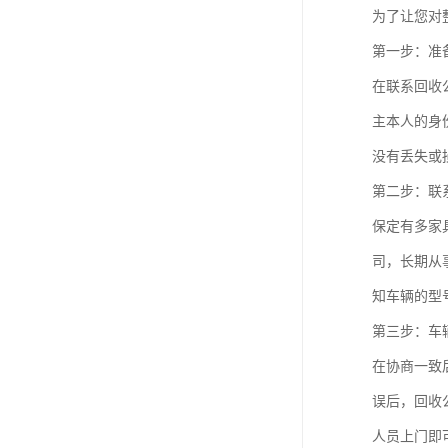
为了让您对
第一步：准
在联系回收
主本人的身
没有丢失或
第二步：联
保定有多家
司，长期从
知车辆的型
第三步：车
在协商一致
误后，回收
人员上门即