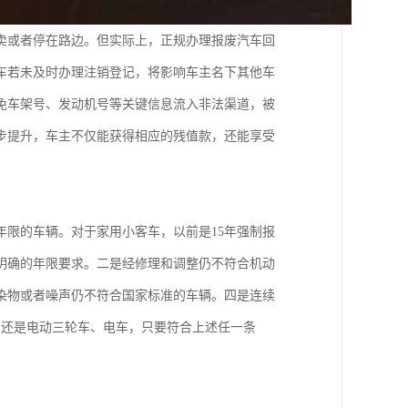
卖或者停在路边。但实际上，正规办理报废汽车回
车若未及时办理注销登记，将影响车主名下其他车
免车架号、发动机号等关键信息流入非法渠道，被
步提升，车主不仅能获得相应的残值款，还能享受
限的车辆。对于家用小客车，以前是15年强制报
明确的年限要求。二是经修理和调整仍不符合机动
染物或者噪声仍不符合国家标准的车辆。四是连续
，还是电动三轮车、电车，只要符合上述任一条