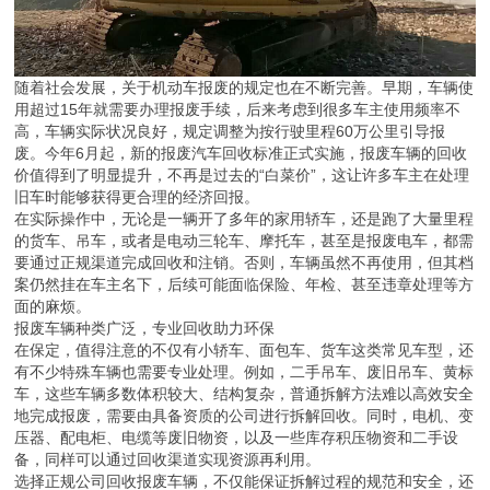
随着社会发展，关于机动车报废的规定也在不断完善。早期，车辆使
用超过15年就需要办理报废手续，后来考虑到很多车主使用频率不
高，车辆实际状况良好，规定调整为按行驶里程60万公里引导报
废。今年6月起，新的报废汽车回收标准正式实施，报废车辆的回收
价值得到了明显提升，不再是过去的“白菜价”，这让许多车主在处理
旧车时能够获得更合理的经济回报。
在实际操作中，无论是一辆开了多年的家用轿车，还是跑了大量里程
的货车、吊车，或者是电动三轮车、摩托车，甚至是报废电车，都需
要通过正规渠道完成回收和注销。否则，车辆虽然不再使用，但其档
案仍然挂在车主名下，后续可能面临保险、年检、甚至违章处理等方
面的麻烦。
报废车辆种类广泛，专业回收助力环保
在保定，值得注意的不仅有小轿车、面包车、货车这类常见车型，还
有不少特殊车辆也需要专业处理。例如，二手吊车、废旧吊车、黄标
车，这些车辆多数体积较大、结构复杂，普通拆解方法难以高效安全
地完成报废，需要由具备资质的公司进行拆解回收。同时，电机、变
压器、配电柜、电缆等废旧物资，以及一些库存积压物资和二手设
备，同样可以通过回收渠道实现资源再利用。
选择正规公司回收报废车辆，不仅能保证拆解过程的规范和安全，还