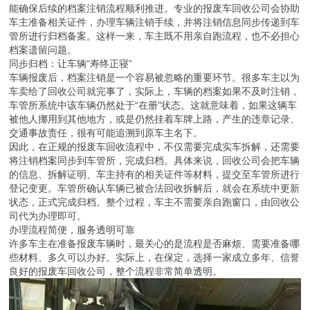
能确保后续的档案注销流程顺利推进。专业的报废车回收公司会协助
车主准备相关证件，办理车辆注销手续，并将注销信息同步传递到车
管所进行归档备案。这样一来，车主既不用亲自跑流程，也不必担心
档案遗留问题。
同步归档：让车辆“寿终正寝”
车辆报废后，档案注销是一个容易被忽略的重要环节。很多车主以为
车卖给了回收公司就完事了，实际上，车辆的档案如果不及时注销，
车管所系统中该车辆仍然处于“在册”状态。这就意味着，如果这辆车
被他人挪用到其他地方，或是仍然挂着车牌上路，产生的违章记录、
交通事故责任，很有可能追溯到原车主名下。
因此，在正规的报废车回收流程中，不仅需要完成实车拆解，还需要
将注销档案同步到车管所，完成归档。具体来说，回收公司会把车辆
的信息、拆解证明、车主持有的相关证件等材料，提交至车管所进行
登记变更。车管所确认车辆已被合法回收拆解后，就会在系统中更新
状态，正式完成归档。整个过程，车主不需要亲自跑窗口，由回收公
司代为办理即可。
办理流程简便，服务透明可靠
许多车主在准备报废车辆时，最关心的是流程是否麻烦、需要准备哪
些材料、多久可以办好。实际上，在保定，选择一家成立多年、信誉
良好的报废车回收公司，整个流程非常简单透明。