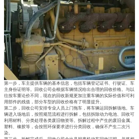
第一步，车主提供车辆的基本信息，包括车辆登记证书、行驶证、车
主身份证明等。回收公司会根据车辆情况给出合理的回收价格。与以
往按车重论价不同，现在的回收新规更加注重车辆的实际价值和可利
用部件的残值，部分车型的回收价格有了明显提升。
第二步，回收公司安排专业人员上门拖车，将车辆运回拆解场地。车
辆进入场地后，按照规范流程进行拆解，包括拆除动力电池、回收可
利用材料、分类处理各类废旧物资等。拆解过程中产生的废旧金属、
塑料、橡胶等，会按照环保要求进行分类回收，确保不产生二次污
染。
第三步，拆解完成后，回收公司会出具报废机动车回收证明，并将相