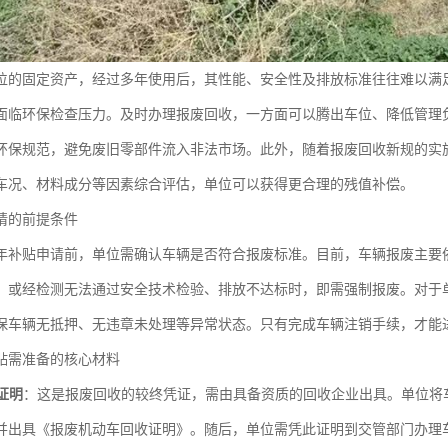
位的固定资产，经过多年使用后，其性能、安全性及排放标准往往难以满
面临环保检查压力。及时办理报废回收，一方面可以腾出车位、降低管理
环保规范，避免废旧零部件流入非法市场。此外，随着报废回收新规的实施
车况、材料成分等因素综合评估，单位可以获得更合理的残值补偿。
请的前提条件
26年补贴申请前，单位需确认车辆是否符合报废标准。目前，车辆报废主
里，或经检测无法通过安全技术检验、排放不达标时，即需强制报废。对于
保车辆无抵押、无违章未处理等异常状态。只有完成车辆注销手续，才能
贴需准备的核心材料
证明
：这是报废回收的较终凭证，需由具备资质的回收企业出具。单位将
并出具《报废机动车回收证明》。随后，单位需凭此证明到交管部门办理