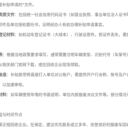
是补贴申请的*文件。
资质文件
：包括统一社会信用代码证书（如营业执照、事业单位法人证书
印件及单位授权委托书，证明经办人有权办理补贴申请事宜。
登记材料
：如机动车登记证书（大绿本）、行驶证原件。若证件丢失，需
表
：根据当地政策要求填写，通常需要注明车辆类型、识别代号（车架号
从相关部门官网下载，或在回收企业现场领取。
信息
：补贴款项将直接打入单位对公账户，需提供开户行全称、账号及户
，以加速审核。
材料
：如车辆使用年限的书面说明、单位内部报废决议文件等。部分情况
。
程与时间节点
择正规回收企业。在保定，建议优先联系成立多年、信誉良好的报废车回