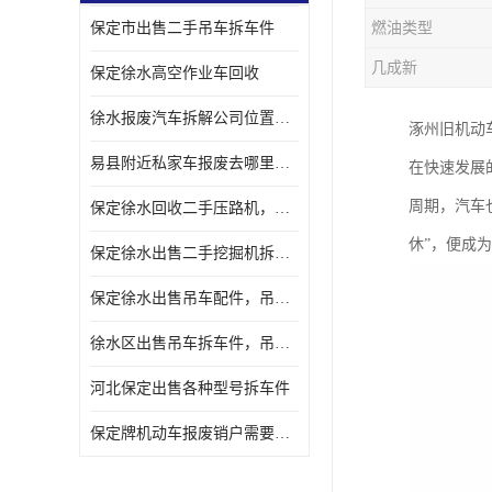
保定市出售二手吊车拆车件
燃油类型
几成新
保定徐水高空作业车回收
徐水报废汽车拆解公司位置，出售二手拆车件发动机
涿州旧机动
易县附近私家车报废去哪里，咨询车辆销户流程电话
在快速发展
周期，汽车
保定徐水回收二手压路机，压路机拆解市场在哪
休”，便成
保定徐水出售二手挖掘机拆车件，挖掘机配件，液压件出售
保定徐水出售吊车配件，吊车拆车件出售
徐水区出售吊车拆车件，吊车液压件，吊车发动机变速箱出售
河北保定出售各种型号拆车件
保定牌机动车报废销户需要带哪些手续，流程咨询