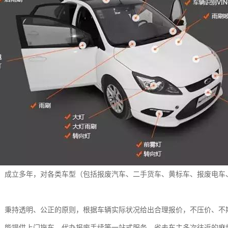
：成立多年，对各类车型（包括报废汽车、二手货车、黄标车、报废电车
：秉持透明、公正的原则，根据车辆实际状况给出合理报价，不压价、不
：能提供上门拖车、代办报废手续等一站式服务，省去车主多次往返的麻