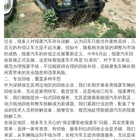
过去，很多人对报废汽车存在误解，认为旧车只能当作废铁卖掉，几
百元的补偿让车主提不起兴趣。但如今，随着相关政策的调整与市场
的成熟，报废汽车的价值正在被重新定义。今年6月起，报废汽车回
收新规正式实施，这意味着报废车不再是“白菜价”。对于车主来说，
规范办理报废手续，不仅能获得合理的回收补偿，还能避免车辆长期
闲置带来的安全隐患和违章风险。
二、专业回收，覆盖多种车型
作为深耕保定及周边地区的回收企业，我们长期开展各类报废车辆的
回收业务。无论是家用轿车、载货货车，还是电动三轮车、报废摩托
车，我们都能提供一站式回收服务。尤其是随着新能源汽车的普及，
动力电池回收和整车拆解成为新课题。我们紧跟行业趋势，配备了专
业的技术人员和拆解设备，能够安全、规范地处理新能源汽车的报废
拆解工作。
在保定地区，很多车主关心的“保定哪里收报废车”问题，其实答案很
简单：选择一家有资质、有经验、服务到位的回收企业是关键。我们
承诺，从车辆拖运到手续办理，全程为车主提供便捷服务。无论是保