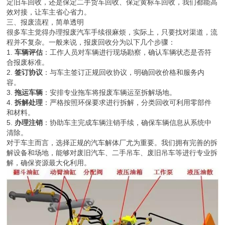
定旧车回收，还是保定二手货车回收、保定黄标车回收，我们都能高
效对接，让车主省心省力。
三、报废流程，简单透明
很多车主觉得办理报废汽车手续很麻烦，实际上，只要找对渠道，流
程并不复杂。一般来说，报废回收分为以下几个步骤：
1.
车辆评估
：工作人员对车辆进行现场勘察，确认车辆状态是否符
合报废标准。
2.
签订协议
：与车主签订正规回收协议，明确回收价格和服务内
容。
3.
拖运车辆
：安排专业拖车将报废车辆运至拆解场地。
4.
拆解处理
：严格按照环保要求进行拆解，分类回收可利用零部件
和材料。
5.
办理注销
：协助车主完成车辆注销手续，确保车辆信息从系统中
清除。
对于车主而言，选择正规的汽车解体厂尤为重要。我们拥有完善的拆
解设备和场地，能够对废旧汽车、二手吊车、废旧吊车等进行专业拆
解，确保资源最大化利用。