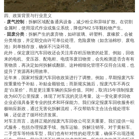
四、政策背景与行业意义
-
废气控制
：拆解区域配备通风设备，减少粉尘和异味扩散。在切割
金属时，使用湿式作业或集尘系统，降低PM2.5等颗粒物产生。
-
固废分类
：拆解产生的废弃物，如碎玻璃、碎塑料、废橡胶，会被
分类堆放，并定期交由许可单位处理。危险废物（如含油棉纱、废电
池）则单独存放，确保不污染环境。
此外，保定废旧汽车回收还会关注库存积压物资的处置。例如，回收
来的电机、变压器、配电柜、电缆等废旧物资，会先检测是否含有有
害物质，再决定如何拆解或翻新。这种精细化管理不仅符合法规，也
提升了资源再利用效率。
近年来，国家对报废汽车回收政策进行了调整。例如，早期报废汽车
按重量给予补贴，补贴金额较低；而新规实施后，报废汽车不再仅
是“白菜价”，而是更注重车辆的实际价值。同时，取消15年强制报废
改为60万公里报废，体现了对车况的灵活考量。这一变化要求回收
企业必须具备更专业的技术和环保能力。我们保定报废车回收服务积
极响应新政，通过无害化拆解流程，不仅帮助车主合法合规处理车
辆，还促进了循环经济发展。
对车主而言，选择正规的报废汽车回收公司至关重要。我们提供一站
式服务，包括办理报废手续、拖车运输、拆解注销等。对于黄标车、
二手货车等特殊车型，我们也有针对性的处理方案，确保不出现违规