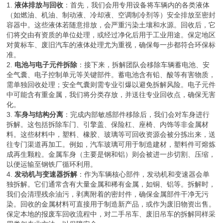
1.
液体排放与回收
：首先，我们会用专用设备将车辆内的各类液体
（如燃油、机油、制动液、冷却液、空调制冷剂等）安全排放至密封
容器中。这些液体若随意排放，会严重污染土壤和水源。回收后，它
们将交由有资质的单位处理，或经过净化后用于工业用途。保定地区
对黄标车、废旧汽车的液体处理尤为重视，确保每一步都符合环保标
准。
2.
电池与电子元件拆除
：接下来，拆解团队会移除车辆蓄电池、安
全气囊、电子控制单元等关键部件。蓄电池含有铅、酸等有害物质，
需单独回收处理；安全气囊则需专业引爆以避免拆解风险。电子元件
中可能含有重金属，我们将分类存放，并送往专业回收点，确保无害
化。
3.
车身与结构分离
：完成内部敏感部件移除后，我们会对车身进行
拆解。这包括拆除车门、引擎盖、保险杠、座椅、内饰等非金属材
料。这些材料中，塑料、橡胶、玻璃等可回收资源会被分拣出来，送
往专门渠道再加工。例如，汽车玻璃可用于制造建材，塑料件可熔炼
成再生颗粒。金属车身（主要是钢和铝）则会被进一步切割、压缩，
以便运输至钢铁厂循环利用。
4.
发动机与变速器拆解
：作为车辆核心部件，发动机和变速器会单
独拆解。它们通常含有大量金属和稀有金属，如铜、铝等。拆解时，
我们会清理残余油污，剥离附着的密封件，确保金属部件干净无污
染。回收的金属材料可直接用于制造新产品，或作为废旧物资出售。
保定本地的报废车回收流程中，对二手吊车、废旧吊车的拆解同样采