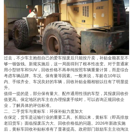
过去，不少车主抱怨自己的爱车报废后只能按斤卖，补贴金额甚至不
够一顿饭钱。新规实施后，这一局面得到了根本性改变。对于普通家
用小型轿车和SUV，回收价格不再单纯按照车辆重量计算，而是综合
考虑车辆品牌、车况、保有量等因素。一般来说，车龄在10年以
内、手续齐全、车况良好的车辆，回收补贴金额相较以往有了明显提
升。
值得一提的是，部分保有量大、配件通用性强的车型，其报废回收价
值更高。保定地区的车主在办理报废手续时，可以咨询正规回收企
业，了解具体的评估标准。
二、二手货车与黄标车：环保补贴力度加大
在保定，货车是运输行业的重要工具。长期以来，黄标车（即高排放
老旧货车）面临报废压力大、回收价格低的问题。2026年新政实施
后，黄标车回收补贴标准有了显著提高。政府部门鼓励车主主动淘汰