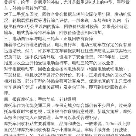
黄标车，给予一定额度的补贴，尤其是载重5吨以上的中型、重型货
车，补贴金额较为可观。
对于二手货车回收，回收企业会根据车辆的实际使用年限、发动机状
况、轮胎磨损程度等进行综合评估。一般来说，车龄在8年以内、行
驶里程在30万公里以内的货车，回收价格相对较高。如果是冷链运
输车、厢式货车等特种车辆，回收价值也会相应增加。
三、电动自行车与电动三轮车：正规回收有保障
随着绿色出行理念的普及，电动自行车、电动三轮车在保定的保有量
迅速增长。然而，许多车主在车辆报废时往往选择随意丢弃或卖给无
资质商贩，这不仅污染环境，也埋下了安全隐患。2026年起，正规
报废回收企业开始受理电动自行车、电动三轮车的回收业务。
对于报废电动车，回收企业会按照电池类型（铅酸电池或锂电池）、
车架材质、电机状况等进行分类计价。其中，正规锂电池的回收价格
相对较高，部分车型的补贴金额可达百余元。保定地区的车主只需携
带车辆购车凭证（或相关证明）及身份证件，即可到指定回收点办
理。
四、报废摩托车：手续简单，补贴透明
摩托车作为传统交通工具，在保定城乡结合部仍有不少用户。过去摩
托车报废时常被忽视，或者被当作废铁随意处理。新规实施后，摩托
车报废回收纳入正规管理，车主可以享受合理补贴。
摩托车回收补贴主要看排量、品牌和成色。一般来说，125cc以上排
量的品牌摩托车回收价格高于小排量车型。车辆手续齐全（行驶证、
登记证书等）的，补贴金额也有保障。保定地区拥有正规资质的回收