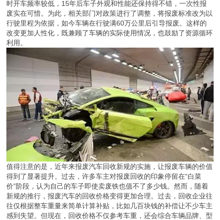
时开车频率较低，15年后车子外观和性能还保持得不错，一次性报
废实在可惜。为此，相关部门对政策进行了调整，将报废标准改为以
行驶里程为依据，如今车辆在行驶满60万公里后引导报废。这样的
改变更加人性化，既兼顾了车辆的实际使用情况，也鼓励了资源循环
利用。
值得注意的是，近年来报废汽车回收新规的实施，让报废车辆的价值
得到了显著提升。过去，许多车主对报废回收的印象停留在“白菜
价”阶段，认为自己的车子即使卖废铁也值不了多少钱。然而，随着
新规的推行，报废汽车的回收价格变得更加合理。过去，回收企业往
往仅根据整车重量来简单计算补贴，比如几百块钱的补偿让不少车主
感到失望。但现在，回收价格不仅参考车重，还会综合车辆品牌、型