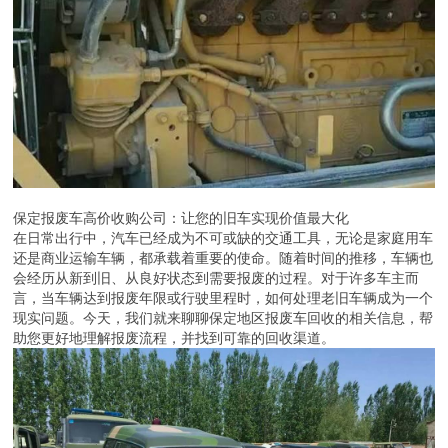
保定报废车高价收购公司：让您的旧车实现价值最大化
在日常出行中，汽车已经成为不可或缺的交通工具，无论是家庭用车
还是商业运输车辆，都承载着重要的使命。随着时间的推移，车辆也
会经历从新到旧、从良好状态到需要报废的过程。对于许多车主而
言，当车辆达到报废年限或行驶里程时，如何处理老旧车辆成为一个
现实问题。今天，我们就来聊聊保定地区报废车回收的相关信息，帮
助您更好地理解报废流程，并找到可靠的回收渠道。