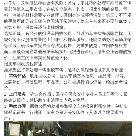
小作坊。这种做法存在诸多风险：首先，不规范的处理可能导致车辆
零部件流入二手市场，造成安全隐患；其次，报废车辆的金属、塑
料、油液等材料需要专业处理，否则会造成环境污染；第三，不正规
的手续可能导致车辆信息无法正常注销，给车主带来不必要的麻烦，
例如年检、保险等环节出现纠纷。
选择正规、有经验的报废车回收公司，可以为车主省去后顾之忧。正
规公司不仅提供专业的上门评估和拖车服务，还能协助办理车辆注销
等手续，确保车主完成所有法定程序。更重要的是，在回收价格方
面，正规公司通常会根据车辆实际状况进行评估，给出公正合理的报
价，让车主的旧车实现价值最大化。
报废车回收流程简述
如果您正打算处理一辆报废车辆，通常的流程包括以下几个步骤：
1.
车辆评估
：联系回收公司，提供车辆基本信息，如品牌、型号、
上牌年份、行驶里程、车况等。公司会进行初步评估，给出参考报
价。
2.
上门服务
：确认合作后，回收公司会安排专业人员上门看车，最
终确认报价，并协助车主清理车内私人物品。
3.
手续办理
：回收公司协助准备和提交车辆报废所需文件，包括车
辆登记证书、行驶证、车主身份证等复印件（具体以当地要求为
准）。