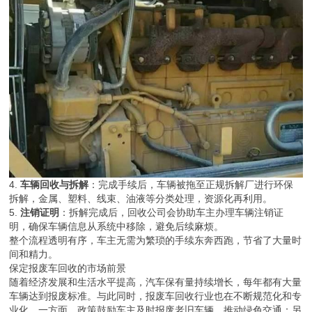
4.
车辆回收与拆解
：完成手续后，车辆被拖至正规拆解厂进行环保
拆解，金属、塑料、线束、油液等分类处理，资源化再利用。
5.
注销证明
：拆解完成后，回收公司会协助车主办理车辆注销证
明，确保车辆信息从系统中移除，避免后续麻烦。
整个流程透明有序，车主无需为繁琐的手续东奔西跑，节省了大量时
间和精力。
保定报废车回收的市场前景
随着经济发展和生活水平提高，汽车保有量持续增长，每年都有大量
车辆达到报废标准。与此同时，报废车回收行业也在不断规范化和专
业化。一方面，政策鼓励车主及时报废老旧车辆，推动绿色交通；另