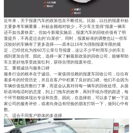
近年来，关于报废汽车的政策也在不断优化。比如，以往的报废补贴
主要参考车辆重量，补贴金额相对较少，不少车主觉得“报废一辆车
还不如当废铁卖”。但如今新规实施后，报废汽车的回收价值有了明
显提升，不再是过去的“白菜价”。同时，报废标准的调整也让一些车
况较好的车辆有了更多选择——原本以15年为强制报废年限的规
定，已经优化为按60万公里引导报废，这让不少平时用车少的车主
感到更加合理。因此，选择一家了解最新政策的回收公司，能够帮助
车主更好地享受政策红利，获得合理的报废补偿。
五、重视诚信与服务口碑
服务行业的根本在于诚信。一家值得信赖的报废车回收公司，往往有
着多年的经营历史，并且在客户中积累了良好的口碑。他们不会因为
车辆价值低而敷衍了事，而是会认真对待每一辆车的回收处理。从接
听咨询电话时的态度，到上门拖车的效率，再到手续办理的跟进，每
个环节都能体现出专业和负责。因此，在选择前，可以多了解一下这
家公司的服务评价，或者向身边有经验的朋友打听一下，做到心中有
数。
六、适合不同客户群体的多选择