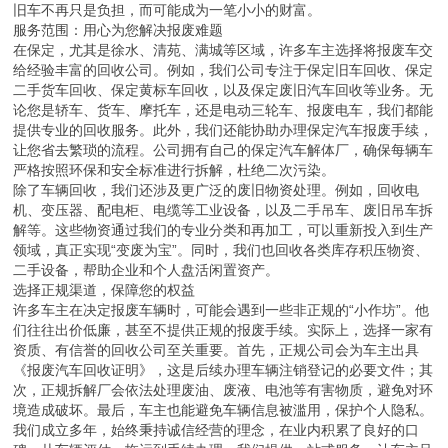
旧车不再只是负担，而可能成为一笔小小的财富。
服务范围：用心为您解决报废难题
在保定，尤其是徐水、清苑、满城等区域，许多车主选择将报废车交
给经验丰富的回收公司。例如，我们公司专注于保定旧车回收、保定
二手货车回收、保定黄标车回收，以及保定废旧汽车回收等业务。无
论您是轿车、货车、摩托车，还是电动三轮车、报废电车，我们都能
提供专业的回收服务。此外，我们还能协助办理保定汽车报废手续，
让您省去繁琐的流程。公司拥有自己的保定汽车解体厂，确保每辆车
严格按照环保和安全标准进行拆解，杜绝二次污染。
除了车辆回收，我们还涉及更广泛的废旧物资处理。例如，回收电
机、变压器、配电柜、电缆等工业设备，以及二手吊车、废旧吊车拆
解等。这些物资通过我们的专业分类和再加工，可以重新投入到生产
领域，真正实现“变废为宝”。同时，我们也回收各类库存积压物资、
二手设备，帮助企业和个人盘活闲置资产。
选择正规渠道，保障您的权益
许多车主在决定报废车辆时，可能会遇到一些非正规的“小作坊”。他
们往往出价低廉，甚至不提供正规的报废手续。实际上，选择一家有
资质、有信誉的回收公司至关重要。首先，正规公司会为车主出具
《报废汽车回收证明》，这是后续办理车辆注销登记的必要文件；其
次，正规拆解厂会依法处理废油、废液、电池等有害物质，避免对环
境造成破坏。最后，车主也能避免车辆信息被滥用，保护个人隐私。
我们成立多年，始终秉持诚信经营的理念，在业内积累了良好的口