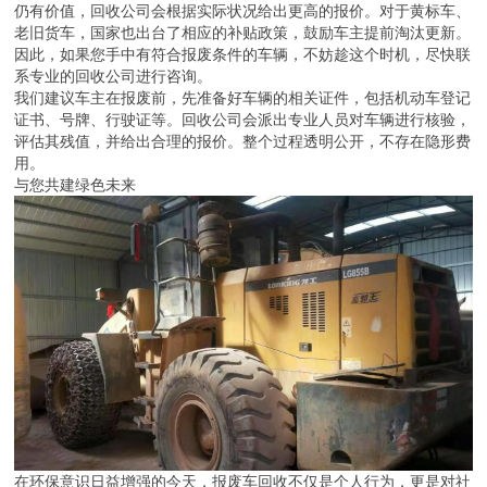
仍有价值，回收公司会根据实际状况给出更高的报价。对于黄标车、
老旧货车，国家也出台了相应的补贴政策，鼓励车主提前淘汰更新。
因此，如果您手中有符合报废条件的车辆，不妨趁这个时机，尽快联
系专业的回收公司进行咨询。
我们建议车主在报废前，先准备好车辆的相关证件，包括机动车登记
证书、号牌、行驶证等。回收公司会派出专业人员对车辆进行核验，
评估其残值，并给出合理的报价。整个过程透明公开，不存在隐形费
用。
与您共建绿色未来
在环保意识日益增强的今天，报废车回收不仅是个人行为，更是对社