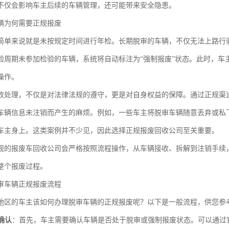
不仅会影响车主后续的车辆管理，还可能带来安全隐患。
辆为何需要正规报废
简单来说就是未按规定时间进行年检。长期脱审的车辆，不仅无法上路行
验周期未参加检验的车辆，系统将自动标注为“强制报废”状态。此时，车
操作。
收处理，不仅是对法律法规的遵守，更是对自身权益的保障。通过正规渠
车辆信息未注销而产生的麻烦。例如，一些车主将脱审车辆随意丢弃或私
车主身上。这类案例并不少见，因此选择正规报废回收公司至关重要。
规的报废车回收公司会严格按照流程操作，从车辆接收、拆解到注销手续
整个报废过程。
审车辆正规报废流程
地区的车主该如何办理脱审车辆的正规报废呢？以下是一般流程，供您参
确认
：首先，车主需要确认车辆是否处于脱审或强制报废状态。可以通过