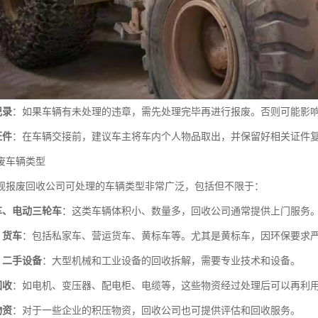
记录
：如果车辆有未处理的违章，需先处理完毕再进行报废。否则可能影
证件
：在车辆交接前，建议车主将车内个人物品取出，并保留好相关证件
废车辆类型
规报废回收公司可处理的车辆类型非常广泛，包括但不限于：
车、电动三轮车
：这类车辆体积小、数量多，回收公司通常提供上门服务
、货车
：包括私家车、营运货车、黄标车等。尤其是黄标车，因环保要求
、二手设备
：大型机械和工业设备的回收拆解，需要专业技术和设备。
回收
：如电机、变压器、配电柜、电缆等，这些物资经过处理后可以再利
物资
：对于一些企业的积压物资，回收公司也可提供评估和回收服务。