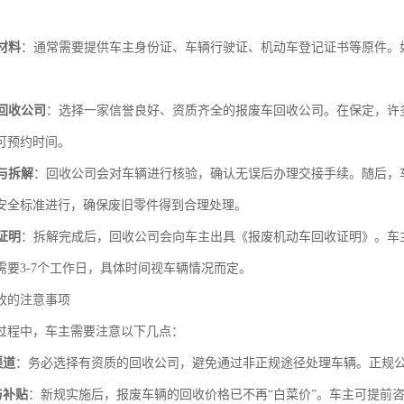
材料
：通常需要提供车主身份证、车辆行驶证、机动车登记证书等原件。
回收公司
：选择一家信誉良好、资质齐全的报废车回收公司。在保定，许
可预约时间。
与拆解
：回收公司会对车辆进行核验，确认无误后办理交接手续。随后，
安全标准进行，确保废旧零件得到合理处理。
证明
：拆解完成后，回收公司会向车主出具《报废机动车回收证明》。车
需要3-7个工作日，具体时间视车辆情况而定。
收的注意事项
过程中，车主需要注意以下几点：
渠道
：务必选择有资质的回收公司，避免通过非正规途径处理车辆。正规
与补贴
：新规实施后，报废车辆的回收价格已不再“白菜价”。车主可提前