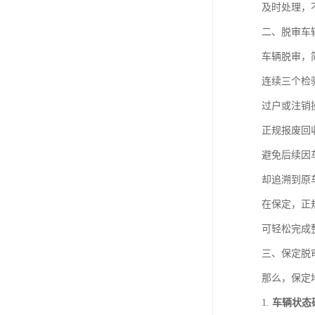
及时处理，
二、脱审车
车辆脱审，
连续三个检
过户或注销
正规报废回
避免后续因
却追溯到原
在保定，正
可轻松完成
三、保定脱
那么，保定
1.
车辆状态