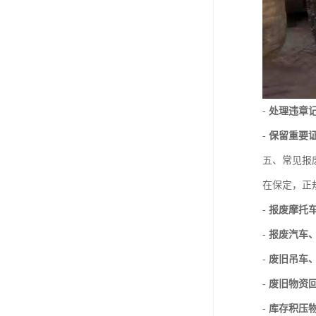
-
处理违章
-
保留重要
五、常见报
在保定，正
-
报废摩托
-
报废汽车
-
废旧吊车
-
废旧物资
-
库存积压