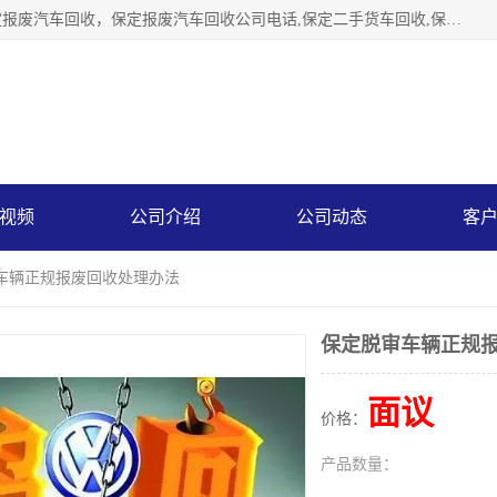
保定辉领再生资源回收有限公司主要经营保定旧车回收，保定报废汽车回收，保定报废汽车回收公司电话,保定二手货车回收,保定黄标车回收, 保定黄标车回收，保定哪里收报废车，保定废旧汽车回收，保定汽车报废手续办理，保定汽车解体厂。将通过采取区域限行促进淘汰、经济补助激励新、加大上路*法处罚、加强达标排放监管等综合措施，对老旧机动车逐步实行末位淘汰，加快老旧机动车淘汰新
视频
公司介绍
公司动态
客
审车辆正规报废回收处理办法
保定脱审车辆正规
面议
价格：
产品数量：