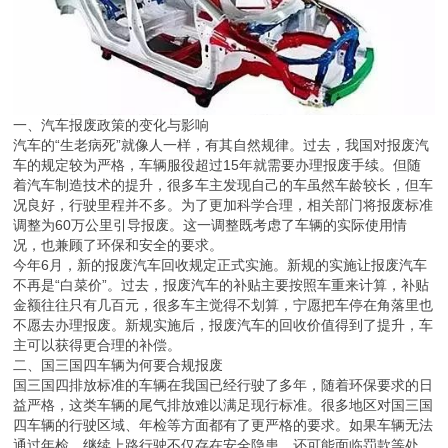
一、汽车报废政策的变化与影响
汽车的“生老病死”就像人一样，有其自然规律。过去，我国对报废汽
车的规定较为严格，车辆服役超过15年就需要办理报废手续。但随
着汽车制造技术的提升，很多车主发现自己的车虽然车龄较长，但车
况良好，行驶里程并不多。为了更加科学合理，相关部门将报废标准
调整为60万公里引导报废。这一调整既考虑了车辆的实际使用情
况，也兼顾了环保和安全的要求。
今年6月，新的报废汽车回收规定正式实施。新规的实施让报废汽车
不再是“白菜价”。过去，报废汽车的补贴主要按照车重来计算，补贴
金额往往只有几百元，很多车主觉得不划算，宁愿把车停在角落里也
不愿去办理报废。新规实施后，报废汽车的回收价值得到了提升，车
主可以获得更合理的补偿。
二、国三国四车辆为何要合规报废
国三国四排放标准的车辆在我国已经行驶了多年，随着环保要求的日
益严格，这类车辆的尾气排放难以满足现行标准。很多地区对国三国
四车辆的行驶区域、年检等方面都有了更严格的要求。如果车辆无法
通过年检，继续上路行驶不仅存在安全隐患，还可能面临罚款等处