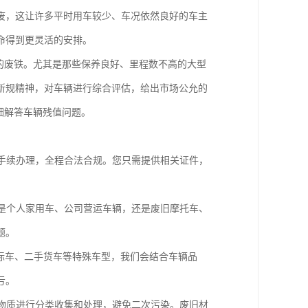
废，这让许多平时用车较少、车况依然良好的车主
命得到更灵活的安排。
的废铁。尤其是那些保养良好、里程数不高的大型
新规精神，对车辆进行综合评估，给出市场公允的
细解答车辆残值问题。
手续办理，全程合法合规。您只需提供相关证件，
是个人家用车、公司营运车辆，还是废旧摩托车、
题。
标车、二手货车等特殊车型，我们会结合车辆品
亏。
物质进行分类收集和处理，避免二次污染。废旧材