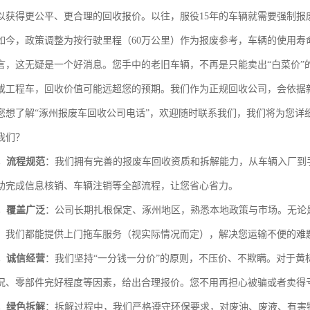
以获得更公平、更合理的回收报价。以往，服役15年的车辆就需要强制报
如今，政策调整为按行驶里程（60万公里）作为报废参考，车辆的使用寿
言，这无疑是一个好消息。您手中的老旧车辆，不再是只能卖出“白菜价”
或工程车，回收价值可能远超您的预期。我们作为正规回收公司，会依据
您想了解“涿州报废车回收公司电话”，欢迎随时联系我们，我们将为您详
我们？
，流程规范
：我们拥有完善的报废车回收资质和拆解能力，从车辆入厂到
助完成信息核销、车辆注销等全部流程，让您省心省力。
，覆盖广泛
：公司长期扎根保定、涿州地区，熟悉本地政策与市场。无论
，我们都能提供上门拖车服务（视实际情况而定），解决您运输不便的难
，诚信经营
：我们坚持“一分钱一分价”的原则，不压价、不欺瞒。对于黄
况、零部件完好程度等因素，给出合理报价。您不用再担心被骗或者卖得
，绿色拆解
：拆解过程中，我们严格遵守环保要求，对废油、废液、有害