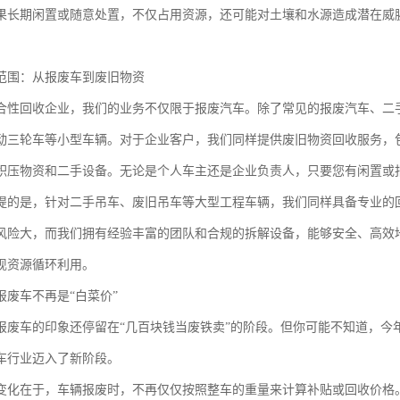
果长期闲置或随意处置，不仅占用资源，还可能对土壤和水源造成潜在威
范围：从报废车到废旧物资
合性回收企业，我们的业务不仅限于报废汽车。除了常见的报废汽车、二
动三轮车等小型车辆。对于企业客户，我们同样提供废旧物资回收服务，
积压物资和二手设备。无论是个人车主还是企业负责人，只要您有闲置或
提的是，针对二手吊车、废旧吊车等大型工程车辆，我们同样具备专业的
风险大，而我们拥有经验丰富的团队和合规的拆解设备，能够安全、高效
现资源循环利用。
报废车不再是“白菜价”
报废车的印象还停留在“几百块钱当废铁卖”的阶段。但你可能不知道，今
车行业迈入了新阶段。
变化在于，车辆报废时，不再仅仅按照整车的重量来计算补贴或回收价格