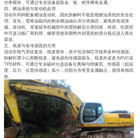
功率模块，可通过专业设备提取金、银、钯等稀有金属。
四、燃油系统与发动机处理
混动车同样配备燃油发动机，因此拆解时不能忽视燃油系统的安全处
理。首先，需将油箱内的剩余燃油抽出并分类储存，避免挥发或泄
漏。发动机、变速箱等机械部件则需拆解后分类回收，铁质、铝质部
件可送冶炼厂再利用，橡胶管路和塑料件则需按材质分拣后进入再生
渠道。
五、线束与各传感器的分类
混动车电气系统复杂，线束密布，其中包含铜芯导线和多种传感器。
拆解时需小心剪断线束，避免损伤传感器探头。线束外皮多为PVC或
TPE材料，可通过专业破碎分选设备分离铜与绝缘层。传感器（如温
度、压力、位置传感器）虽小，但部分含有贵金属触点，值得单独回
收。