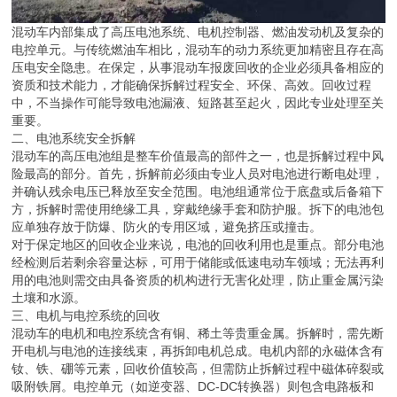
混动车内部集成了高压电池系统、电机控制器、燃油发动机及复杂的
电控单元。与传统燃油车相比，混动车的动力系统更加精密且存在高
压电安全隐患。在保定，从事混动车报废回收的企业必须具备相应的
资质和技术能力，才能确保拆解过程安全、环保、高效。回收过程
中，不当操作可能导致电池漏液、短路甚至起火，因此专业处理至关
重要。
二、电池系统安全拆解
混动车的高压电池组是整车价值最高的部件之一，也是拆解过程中风
险最高的部分。首先，拆解前必须由专业人员对电池进行断电处理，
并确认残余电压已释放至安全范围。电池组通常位于底盘或后备箱下
方，拆解时需使用绝缘工具，穿戴绝缘手套和防护服。拆下的电池包
应单独存放于防爆、防火的专用区域，避免挤压或撞击。
对于保定地区的回收企业来说，电池的回收利用也是重点。部分电池
经检测后若剩余容量达标，可用于储能或低速电动车领域；无法再利
用的电池则需交由具备资质的机构进行无害化处理，防止重金属污染
土壤和水源。
三、电机与电控系统的回收
混动车的电机和电控系统含有铜、稀土等贵重金属。拆解时，需先断
开电机与电池的连接线束，再拆卸电机总成。电机内部的永磁体含有
钕、铁、硼等元素，回收价值较高，但需防止拆解过程中磁体碎裂或
吸附铁屑。电控单元（如逆变器、DC-DC转换器）则包含电路板和