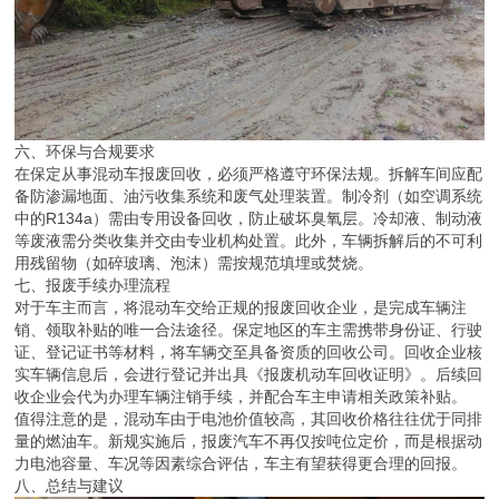
六、环保与合规要求
在保定从事混动车报废回收，必须严格遵守环保法规。拆解车间应配
备防渗漏地面、油污收集系统和废气处理装置。制冷剂（如空调系统
中的R134a）需由专用设备回收，防止破坏臭氧层。冷却液、制动液
等废液需分类收集并交由专业机构处置。此外，车辆拆解后的不可利
用残留物（如碎玻璃、泡沫）需按规范填埋或焚烧。
七、报废手续办理流程
对于车主而言，将混动车交给正规的报废回收企业，是完成车辆注
销、领取补贴的唯一合法途径。保定地区的车主需携带身份证、行驶
证、登记证书等材料，将车辆交至具备资质的回收公司。回收企业核
实车辆信息后，会进行登记并出具《报废机动车回收证明》。后续回
收企业会代为办理车辆注销手续，并配合车主申请相关政策补贴。
值得注意的是，混动车由于电池价值较高，其回收价格往往优于同排
量的燃油车。新规实施后，报废汽车不再仅按吨位定价，而是根据动
力电池容量、车况等因素综合评估，车主有望获得更合理的回报。
八、总结与建议