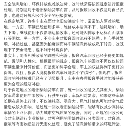
安全隐患增加，环保排放也难以达标，这时就需要按照规定进行报废
处理。特别是对于老旧柴油货车而言，及时报废回收不仅是对自己负
责，也是对环境和公共安全的积极贡献。
在保定地区，许多车主在面对老旧柴油货车时，常常陷入两难的境
地。一方面，车辆已经使用多年，维修成本居高不下，油耗增加，动
力下降，继续使用不仅影响运输效率，还可能因排放不达标而面临限
行等困扰。另一方面，不少车主对报废回收流程不熟悉，担心手续繁
琐、补贴过低，甚至因为怕麻烦而将车辆随意停放或私下转卖，这既
埋下了安全隐患，也不利于环境保护。
事实上，随着相关政策的调整和完善，报废汽车回收已经变得更加规
范、透明和人性化。根据最新的规定，报废汽车的回收不再仅仅按照
车辆重量来计算价值，而是更加科学合理，车主的权益得到了更好的
保障。以往，很多人觉得报废汽车只能卖个“白菜价”，但现在，报废
回收的补贴标准已经有了明显提升，车主在办理报废手续时能够获得
更为合理的经济补偿。
对于保定地区的老旧柴油货车而言，统一回收的意义尤其重大。柴油
货车通常使用年限较长，行驶里程多，车况相对复杂。如果这些车辆
长期在道路上行驶，不仅油耗高、噪音大，尾气排放也可能对空气质
量造成较大影响。通过统一回收老旧柴油货车，能够有效减少高排放
车辆的上路比例，助力城市空气质量的改善。同时，正规的回收公司
会对车辆进行专业拆解，对可利用的零部件进行分类回收，对废油、
废液等有害物质进行无害化处理，避免了随意拆解带来的环境污染。