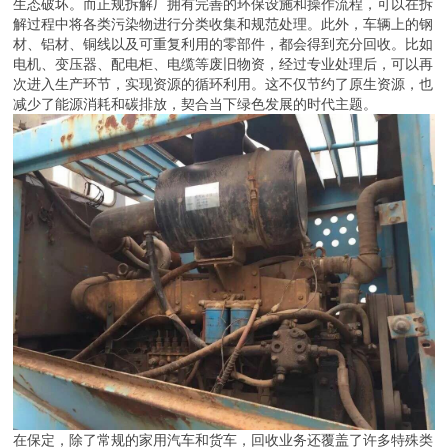
生态破坏。而正规拆解厂拥有完善的环保设施和操作流程，可以在拆
解过程中将各类污染物进行分类收集和规范处理。此外，车辆上的钢
材、铝材、铜线以及可重复利用的零部件，都会得到充分回收。比如
电机、变压器、配电柜、电缆等废旧物资，经过专业处理后，可以再
次进入生产环节，实现资源的循环利用。这不仅节约了原生资源，也
减少了能源消耗和碳排放，契合当下绿色发展的时代主题。
在保定，除了常规的家用汽车和货车，回收业务还覆盖了许多特殊类