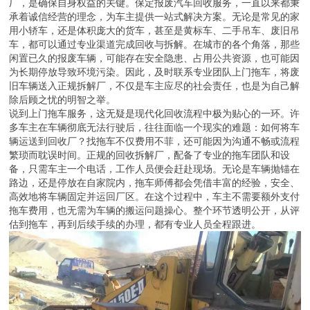
厂，是确保自身权益的关键。保定报废汽车回收服务，一直以来都秉
承着诚信经营的理念，为车主提供一站式解决方案。无论是常见的家
用小轿车，还是体积庞大的货车，甚至是黄标车、二手吊车、废旧吊
车，都可以通过专业渠道完成回收与拆解。在城市的各个角落，那些
闲置已久的报废车辆，可能存在安全隐患、占用公共资源，也可能因
为长期停放导致环境污染。因此，及时联系专业团队上门拖车，将废
旧车辆送入正规拆解厂，不仅是车主应尽的社会责任，也是为自己解
除后顾之忧的明智之举。
说到上门拖车服务，这无疑是现代化回收流程中极为贴心的一环。许
多车主在车辆彻底无法行驶后，往往面临一个现实的难题：如何将车
辆运送到回收厂？找拖车不仅费用不菲，还可能因为沟通不畅或流程
繁琐而耽误时间。正规的回收拆解厂，配备了专业的拖车团队和设
备，只需车主一个电话，工作人员便会赶赴现场。无论是车辆抛锚在
路边，还是停放在自家院内，拖车师傅都会凭借丰富的经验，安全、
高效地将车辆固定并运回厂区。在这个过程中，车主不需要额外支付
拖车费用，也无需为车辆的搬运问题操心。整个环节透明公开，从评
估到拖车，再到后续手续的办理，都有专业人员全程跟进。