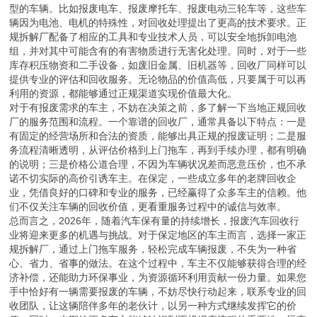
型的车辆。比如报废电车、报废摩托车、报废电动三轮车等，这些车
辆因为电池、电机的特殊性，对回收处理提出了更高的技术要求。正
规拆解厂配备了相应的工具和专业技术人员，可以安全地拆卸电池
组，并对其中可能含有的有害物质进行无害化处理。同时，对于一些
库存积压物资和二手设备，如废旧金属、旧机器等，回收厂同样可以
提供专业的评估和回收服务。无论物品的价值高低，只要属于可以再
利用的资源，都能够通过正规渠道实现价值最大化。
对于有报废需求的车主，不妨在决策之前，多了解一下当地正规回收
厂的服务范围和流程。一个靠谱的回收厂，通常具备以下特点：一是
有固定的经营场所和合法的资质，能够出具正规的报废证明；二是服
务流程清晰透明，从评估价格到上门拖车，再到手续办理，都有明确
的说明；三是价格公道合理，不因为车辆状况差而恶意压价，也不承
诺不切实际的高价引诱车主。在保定，一些成立多年的老牌回收企
业，凭借良好的口碑和专业的服务，已经赢得了众多车主的信赖。他
们不仅关注车辆的回收价值，更看重服务过程中的诚信与效率。
总而言之，2026年，随着汽车保有量的持续增长，报废汽车回收行
业将迎来更多的机遇与挑战。对于保定地区的车主而言，选择一家正
规拆解厂，通过上门拖车服务，轻松完成车辆报废，不失为一种省
心、省力、省事的做法。在这个过程中，车主不仅能够获得合理的经
济补偿，还能助力环保事业，为资源循环利用贡献一份力量。如果您
手中恰好有一辆需要报废的车辆，不妨尽快行动起来，联系专业的回
收团队，让这辆陪伴多年的老伙计，以另一种方式继续发挥它的价