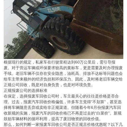
根据现行的规定，私家车在行驶里程达到60万公里后，需引导报
废。对于营运车辆或环保要求较高的黄标车，更是需要及时办理报废
手续。老旧车辆不仅存在安全隐患，油耗高、排放不达标等问题也会
给车主带来额外的经济负担和环保压力。因此，及时将老旧车辆交给
正规公司回收，既是对自身负责，也是对环境负责。
正规报废公司的选择标准
在保定，选择报废车回收公司时，车主最关心的往往是价格是否合
理。过去，报废汽车回收价格偏低，许多车主觉得“不划算”，甚至选
择将车辆随意丢弃或卖给非正规渠道。但随着今年6月份报废汽车回
收新规的实施，报废汽车的回收价格已不再是过去的“白菜价”。新规
鼓励车辆材料的循环利用，提高了废旧物资的回收价值。
那么，如何判断一家报废车回收公司是否正规且价格优惠呢？以下几