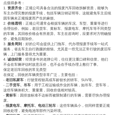
点值得参考：
1.
资质齐全
：正规公司具备合法的报废汽车回收拆解资质，能够为
车主办理完整的报废手续，包括车辆注销证明等。这能避免车主后续
因车辆未正规报废而产生的麻烦。
2.
价格透明
：正规公司通常会根据车辆的车况、车型、重量等进行
合理估价。例如，老旧货车、黄标车、报废电车、摩托车等不同类型
的车辆，其回收价格会有所差异。车主在咨询时，应要求对方明确报
价，避免后期加价。
3.
服务周到
：好的公司会提供上门拖车、代办理报废手续等一站式
服务，省去车主自行跑腿的烦恼。尤其是一些无法正常行驶的废旧车
辆，上门服务显得尤为重要。
4.
诚信经营
：经营多年的老牌公司，往往更注重口碑和信誉。他们
不会在车辆评估时故意压价，也不会在手续办理上敷衍了事。
保定老旧车回收的常见类型
在保定，回收的车辆类型非常广泛，主要包括：
-
老旧私家车
：行驶里程较高或车龄较长的轿车、SUV等。
-
二手货车、吊车
：用于工程运输或作业的车辆，如吊车、货车等，
这些车辆体积大、重量重，回收价值相对较高。
-
黄标车
：因排放标准不达标而被限制通行的车辆，需要尽快办理报
废。
-
报废电车、摩托车、电动三轮车
：这些车辆虽小，但同样需要正规
回收处理，避免电池等部件污染环境。