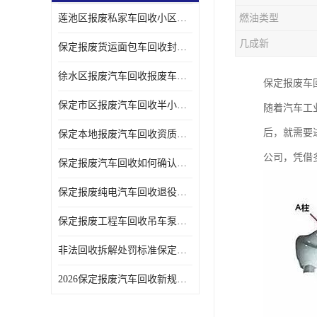
莲池区报废私家车回收小区上门拖车便捷
燃油类型
几成新
保定报废货运面包车回收封闭货车报废销户
徐水区报废汽车回收报废车辆补贴申请流程
保定报废车
保定市区报废汽车回收半小时上门现场估价
随着汽车工
后，就需要
保定本地报废汽车回收资质齐全无隐形收费
公司，凭借
保定报废汽车回收如何确认车辆完成销户
保定报废纯电汽车回收退役电池统一处置
保定报废工程车回收吊车泵车挖掘机回收拆解
非法回收拆解处罚标准保定报废车合规提示
2026保定报废汽车回收新规解读车主必看