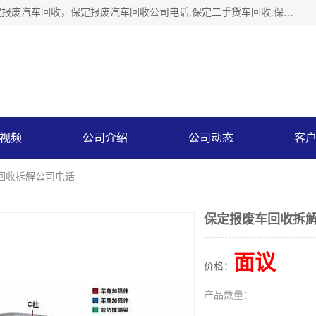
保定辉领再生资源回收有限公司主要经营保定旧车回收，保定报废汽车回收，保定报废汽车回收公司电话,保定二手货车回收,保定黄标车回收, 保定黄标车回收，保定哪里收报废车，保定废旧汽车回收，保定汽车报废手续办理，保定汽车解体厂。将通过采取区域限行促进淘汰、经济补助激励新、加大上路*法处罚、加强达标排放监管等综合措施，对老旧机动车逐步实行末位淘汰，加快老旧机动车淘汰新
视频
公司介绍
公司动态
客
车回收拆解公司电话
保定报废车回收拆
面议
价格：
产品数量：