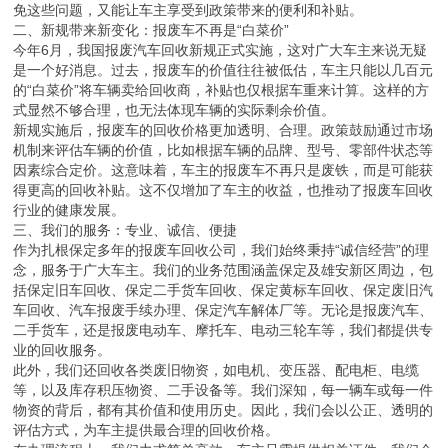
免这些问题，又能让车主享受到政策带来的便利和补贴。
二、新规带来新变化：报废车不再是“白菜价”
今年6月，我国报废汽车回收新规正式实施，这对广大车主来说无疑
是一个好消息。过去，报废车的价值往往被低估，车主只能以几百元
的“白菜价”将车辆卖给回收商，补贴也仅根据车重来计算。这样的方
式显然不够合理，也无法体现车辆的实际剩余价值。
新规实施后，报废车的回收价格更加透明、合理。政策鼓励通过市场
机制来评估车辆的价值，比如根据车辆的品牌、型号、零部件状态等
因素综合定价。这意味着，车主的报废车不再只是废铁，而是可能获
得更高的回收补贴。这不仅增加了车主的收益，也推动了报废车回收
行业的健康发展。
三、我们的服务：专业、诚信、便捷
作为扎根保定多年的报废车回收公司，我们始终秉持“诚信经营”的理
念，服务于广大车主。我们的业务范围涵盖保定及雄安新区周边，包
括保定旧车回收、保定二手货车回收、保定黄标车回收、保定废旧汽
车回收、汽车报废手续办理、保定汽车解体厂等。无论是报废汽车、
二手货车，还是报废电动车、摩托车、电动三轮车等，我们都提供专
业的回收服务。
此外，我们还回收各类废旧物资，如电机、变压器、配电柜、电缆
等，以及库存积压物资、二手设备等。我们深知，每一辆车或每一件
物资的背后，都有其价值和使用历史。因此，我们会以公正、透明的
评估方式，为车主提供最合理的回收价格。