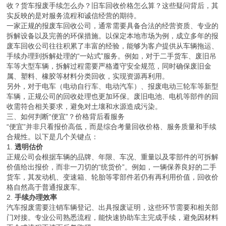
收？货车报废手续怎么办？旧车回收价格怎么算？这些疑问背后，其
实反映的是对服务流程和诚信经营的期待。
一家正规的报废车回收公司，通常需要具备合法的经营资质、专业的
拆解设备以及完善的环保措施。以保定本地市场为例，成立多年的报
废车回收公司往往积累了丰富的经验，能够为客户提供从车辆拖运、
手续办理到拆解处理的“一站式”服务。例如，对于二手货车、废旧吊
车等大型车辆，拆解过程需要严格遵守安全规范，同时确保废旧金
属、塑料、橡胶等材料分类回收，实现资源再利用。
另外，对于电车（电动自行车、电动汽车）、报废电动三轮车等新型
车辆，正规公司的回收处理也更加环保。废旧电池、电机等部件的回
收需符合相关要求，避免对土壤和水源造成污染。
三、如何判断“便宜”？价格背后看服务
“便宜”并非只看报价高低，而是综合考量回收价格、服务质量和手续
合规性。以下是几个关键点：
1.
透明估价
正规公司会根据车辆的品牌、年限、车况、重量以及零部件的可拆解
价值给出报价，而非一刀切的“统货价”。例如，一辆保养良好的二手
货车，其发动机、变速箱、轮胎等零部件若仍有再利用价值，回收价
格自然高于普通报废车。
2.
手续办理效率
汽车报废需要注销车辆登记、出具报废证明，这些环节需要和相关部
门对接。专业公司熟悉流程，能快速协助车主完成手续，避免因材料