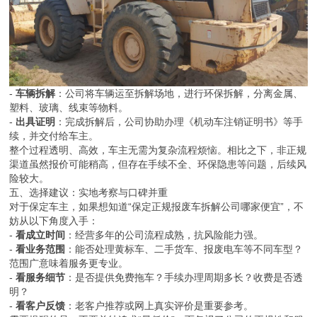
-
车辆拆解
：公司将车辆运至拆解场地，进行环保拆解，分离金属、
塑料、玻璃、线束等物料。
-
出具证明
：完成拆解后，公司协助办理《机动车注销证明书》等手
续，并交付给车主。
整个过程透明、高效，车主无需为复杂流程烦恼。相比之下，非正规
渠道虽然报价可能稍高，但存在手续不全、环保隐患等问题，后续风
险较大。
五、选择建议：实地考察与口碑并重
对于保定车主，如果想知道“保定正规报废车拆解公司哪家便宜”，不
妨从以下角度入手：
-
看成立时间
：经营多年的公司流程成熟，抗风险能力强。
-
看业务范围
：能否处理黄标车、二手货车、报废电车等不同车型？
范围广意味着服务更专业。
-
看服务细节
：是否提供免费拖车？手续办理周期多长？收费是否透
明？
-
看客户反馈
：老客户推荐或网上真实评价是重要参考。