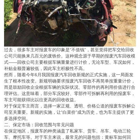
过去，很多车主对报废车的印象是“不值钱”，甚至觉得把车交给回收
公司只能换来几百元的废铁价。这种观念源于早期的报废汽车回收模
式——回收公司主要根据车辆重量进行计价，无论车型、车况如何，
补贴金额普遍较低，因此车主积极性不高。
然而，随着今年6月我国报废汽车回收新规的正式实施，这一局面发
生了根本性改变。新规明确要求报废汽车回收不再简单按重量计价，
而是鼓励回收企业根据车辆的实际状况、零部件的再利用价值进行合
理评估。这意味着，部分车况较好、零部件可拆解再利用的报废车，
车主可能获得比以往更高的回收收益。
对于保定车主而言，选择一家正规、透明、价格公道的报废车拆解公
司至关重要。新规的实施，让“白菜价”成为历史，也为车主提供了更
多选择空间。
二、保定市场：回收范围与常见问题
在保定地区，报废车的种类涵盖了私家车、货车、吊车、电动三轮
车、摩托车等。对于车主来说，最常见的问题包括：黄标车如何回