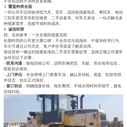
不全或流程不清而反复跑腿。
3.
覆盖种类全面
一些公司不仅回收传统汽车、货车，还回收报废电车、摩托车、电动
三轮车甚至库存积压物资、二手设备等。对车主来说，一站式解决多
种报废需求，也能节省时间成本。
4.
诚信经营
四、实例参考：一次合规的报废流程
长期经营的公司更注重口碑，不会存在压低报价、中途加价等行为。
车主可通过公司历史、客户评价等渠道了解其信用。
假设您有一辆达到报废标准的二手货车需要处理，选择正规公司通常
会经历以下步骤：
-
联系沟通
：致电回收公司，说明车辆类型、车龄、所在地等信息，
获取初步报价。
-
上门评估
：专业师傅上门查看车况，确认发动机、底盘、轮胎等部
件状态，给出正式报价。
-
签订协议
：明确报废价格、拖车费用、手续办理时间等细节，避免
后续纠纷。