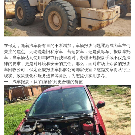
在保定，随着汽车保有量的不断增加，车辆报废问题逐渐成为车主们
关注的焦点。无论是老旧私家车、营运货车，还是黄标车、报废摩托
车，当车辆达到使用年限或行驶里程时，办理正规报废手续不仅是法
律的要求，更是对环境和安全的责任。那么，面对市场上众多的报废
车回收公司，保定正规报废车拆解公司哪家便宜？这篇文章将从行业
现状、政策变化和服务选择等角度，为您提供实用参考。
一、汽车报废：从“白菜价”到更合理的价值