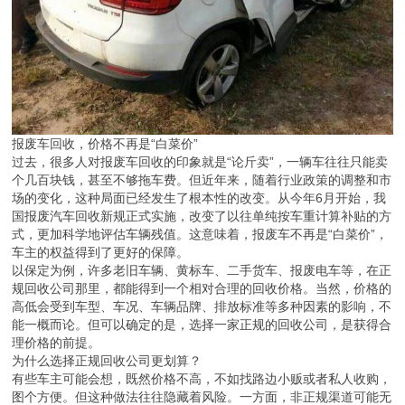
报废车回收，价格不再是“白菜价”
过去，很多人对报废车回收的印象就是“论斤卖”，一辆车往往只能卖
个几百块钱，甚至不够拖车费。但近年来，随着行业政策的调整和市
场的变化，这种局面已经发生了根本性的改变。从今年6月开始，我
国报废汽车回收新规正式实施，改变了以往单纯按车重计算补贴的方
式，更加科学地评估车辆残值。这意味着，报废车不再是“白菜价”，
车主的权益得到了更好的保障。
以保定为例，许多老旧车辆、黄标车、二手货车、报废电车等，在正
规回收公司那里，都能得到一个相对合理的回收价格。当然，价格的
高低会受到车型、车况、车辆品牌、排放标准等多种因素的影响，不
能一概而论。但可以确定的是，选择一家正规的回收公司，是获得合
理价格的前提。
为什么选择正规回收公司更划算？
有些车主可能会想，既然价格不高，不如找路边小贩或者私人收购，
图个方便。但这种做法往往隐藏着风险。一方面，非正规渠道可能无