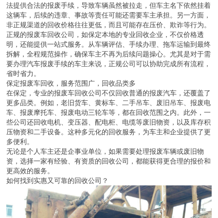
法提供合法的报废手续，导致车辆虽然被拉走，但车主名下依然挂着
这辆车，后续的违章、事故等责任可能还需要车主承担。另一方面，
非正规渠道的回收价格往往更低，而且可能存在压价、欺诈等行为。
正规的报废车回收公司，如保定本地的专业回收企业，不仅价格透
明，还能提供一站式服务。从车辆评估、手续办理、拖车运输到最终
拆解，全程规范操作，确保车主不再为后续问题操心。尤其是对于需
要办理汽车报废手续的车主来说，正规公司可以协助完成所有流程，
省时省力。
保定报废车回收，服务范围广，回收品类多
在保定，专业的报废车回收公司不仅回收普通的报废汽车，还覆盖了
更多品类。例如，老旧货车、黄标车、二手吊车、废旧吊车、报废电
车、报废摩托车、报废电动三轮车等，都在回收范围之内。此外，一
些公司还回收电机、变压器、配电柜、电缆等废旧物资，以及库存积
压物资和二手设备。这种多元化的回收服务，为车主和企业提供了更
多便利。
无论是个人车主还是企事业单位，如果需要处理报废车辆或废旧物
资，选择一家有经验、有资质的回收公司，都能获得更合理的报价和
更高效的服务。
如何找到实惠又可靠的回收公司？