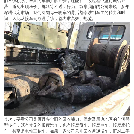
们不仅积累了丰富的车辆拆解经验，还能在回收过程中坚持诚信经
营，避免出现压价、拖延等不透明行为。就拿我们的公司来说，多年
深耕保定市场，我们深知每一辆车的背后都牵涉到车主的精力和时
间，因此从接车到办理手续，都力求高效、规范。
其次，要看公司是否具备全面的回收能力。保定及周边地区的车辆类
型多样，既有常见的报废汽车，也有报废货车、报废电车、报废摩托
车，甚至是电动三轮车。如果一家公司只能回收普通轿车，而对二手