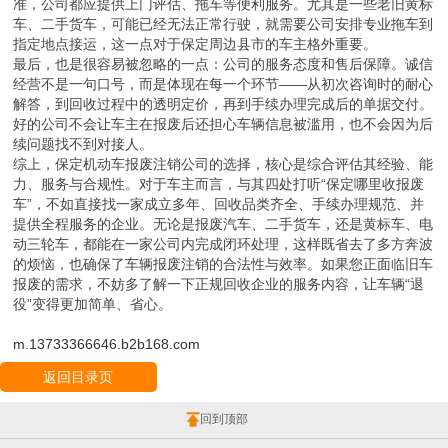
准，公司都应提供上门评估、拖车等便利服务。尤其是一些老旧黄标
车、二手货车，可能已经无法正常行驶，就需要公司安排专业拖车到
指定地点接运，这一点对于保定周边县市的车主格外重要。
最后，也是很容易被忽略的一点：公司的服务态度和售后保障。诚信
经营不是一句口号，而是体现在每一个环节——从初次咨询时的耐心
解答，到回收过程中的透明定价，再到手续办理完成后的单据交付。
好的公司不会让车主在报废后还担心车辆信息被滥用，也不会因为后
续问题找不到对接人。
综上，保定机动车报废注销公司的选择，核心是综合评估其经验、能
力、服务与合规性。对于车主而言，与其四处打听“保定哪里收报废
车”，不如直接找一家成立多年、回收品类齐全、手续办理规范、并
提供全程服务的企业。无论是报废汽车、二手货车，还是黄标车、电
动三轮车，都能在一家公司内完成闭环处理，这样既省去了多方奔波
的烦恼，也确保了车辆报废注销的合法性与效率。如果您正面临旧车
报废的需求，不妨多了解一下正规回收企业的服务内容，让车辆“退
役”变得更加简单、省心。
m.13733366646.b2b168.com
返回目录页
回到顶部