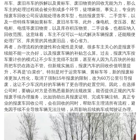
吊车、废旧吊车的拆解以及黄标车、废旧物资的回收无能为力，那么
车主的处理过程就会被分割成多个环节，徒增麻烦。事实上，专业的
报废车回收公司应该能处理各类车型，包括报废货车、二手货车，以
及一些特殊车辆如黄标车、废旧吊车等。此外，像电机、变压器、配
电柜、电缆等废旧物资，以及库存积压物资、二手设备，也都应纳入
回收范围。这意味着，车主不仅可以一站式解决车辆报废，还能顺便
处理厂区、库房里的其他废旧品，省心省力。
再者，办理流程的便捷性和合规性是关键。很多车主关心的是报废手
续能不能一次办好，以及报废车辆的补贴怎么算。过去，报废汽车按
车重计价的模式让不少车主觉得不划算，甚至有人因为几百块的补贴
而把车扔在路边不管。但新规实施后，报废汽车的回收价值明显提
升，不再是“白菜价”。特别是对于运营车辆、黄标车等，新的报废标
准更加人性化，取消了强制15年报废的限制，改为60万公里引导报
废，这让不少车况尚好的车辆有了更合理的处置空间。因此，在选择
公司时，要确认对方是否熟悉最新的法规政策，能否提供正规的汽车
报废手续办理服务，比如协助出具报废证明、完成车辆注销。真正专
业的报废车回收公司，会在回收的同时，帮助车主理清所有流程，避
免因手续不全导致车辆无法注销，从而影响后续购车或驾驶证办理。