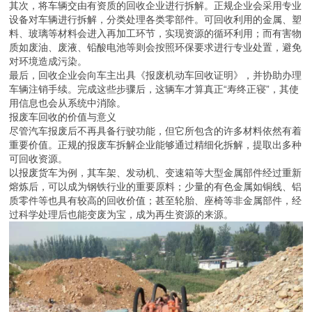
其次，将车辆交由有资质的回收企业进行拆解。正规企业会采用专业
设备对车辆进行拆解，分类处理各类零部件。可回收利用的金属、塑
料、玻璃等材料会进入再加工环节，实现资源的循环利用；而有害物
质如废油、废液、铅酸电池等则会按照环保要求进行专业处置，避免
对环境造成污染。
最后，回收企业会向车主出具《报废机动车回收证明》，并协助办理
车辆注销手续。完成这些步骤后，这辆车才算真正“寿终正寝”，其使
用信息也会从系统中消除。
报废车回收的价值与意义
尽管汽车报废后不再具备行驶功能，但它所包含的许多材料依然有着
重要价值。正规的报废车拆解企业能够通过精细化拆解，提取出多种
可回收资源。
以报废货车为例，其车架、发动机、变速箱等大型金属部件经过重新
熔炼后，可以成为钢铁行业的重要原料；少量的有色金属如铜线、铝
质零件等也具有较高的回收价值；甚至轮胎、座椅等非金属部件，经
过科学处理后也能变废为宝，成为再生资源的来源。