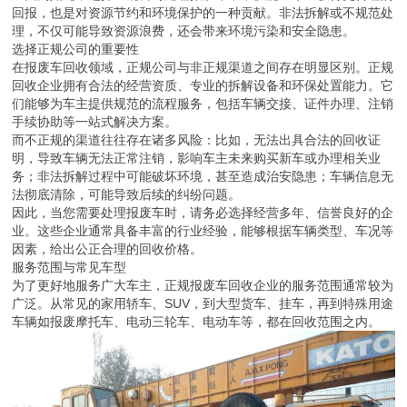
回报，也是对资源节约和环境保护的一种贡献。非法拆解或不规范处
理，不仅可能导致资源浪费，还会带来环境污染和安全隐患。
选择正规公司的重要性
在报废车回收领域，正规公司与非正规渠道之间存在明显区别。正规
回收企业拥有合法的经营资质、专业的拆解设备和环保处置能力。它
们能够为车主提供规范的流程服务，包括车辆交接、证件办理、注销
手续协助等一站式解决方案。
而不正规的渠道往往存在诸多风险：比如，无法出具合法的回收证
明，导致车辆无法正常注销，影响车主未来购买新车或办理相关业
务；非法拆解过程中可能破坏环境，甚至造成治安隐患；车辆信息无
法彻底清除，可能导致后续的纠纷问题。
因此，当您需要处理报废车时，请务必选择经营多年、信誉良好的企
业。这些企业通常具备丰富的行业经验，能够根据车辆类型、车况等
因素，给出公正合理的回收价格。
服务范围与常见车型
为了更好地服务广大车主，正规报废车回收企业的服务范围通常较为
广泛。从常见的家用轿车、SUV，到大型货车、挂车，再到特殊用途
车辆如报废摩托车、电动三轮车、电动车等，都在回收范围之内。