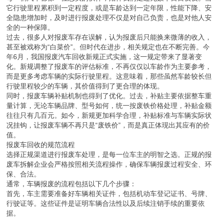
它行驶里程累积到一定程度，或是车龄达到一定年限，性能下降、安
全隐患增加时，及时进行报废处理不仅是对自己负责，也是对他人安
全的一种保障。
过去，很多人对报废车存在误解，认为报废后只能换来微薄的收入，
甚至被戏称为“白菜价”。但时代在进步，相关规定也在不断完善。今
年6月，我国报废汽车回收新规正式实施，这一规定带来了显著变
化。新规调整了报废车的评估标准，不再仅仅以车龄作为主要参考，
而是更多考虑车辆的实际行驶里程。这意味着，那些虽然车龄较长但
行驶里程较少的车辆，其价值得到了更合理的体现。
同时，报废车辆补贴机制也得到了优化。过去，补贴主要依据整车重
量计算，无论车辆品牌、型号如何，统一按废铁价格处理，补贴金额
往往只有几百元。如今，新规更加科学合理，补贴标准与车辆实际状
况挂钩，让报废车辆不再只是“废铁价”，而是真正体现出其应有的价
值。
报废车回收的规范流程
选择正规渠道进行报废车处理，是每一位车主的明智之选。正规的报
废车拆解企业会严格按照相关流程操作，确保车辆报废过程安全、环
保、合法。
通常，车辆报废的流程包括以下几个步骤：
首先，车主需要准备好车辆相关证件，包括机动车登记证书、号牌、
行驶证等。这些证件是证明车辆合法性以及后续注销手续的重要依
据。