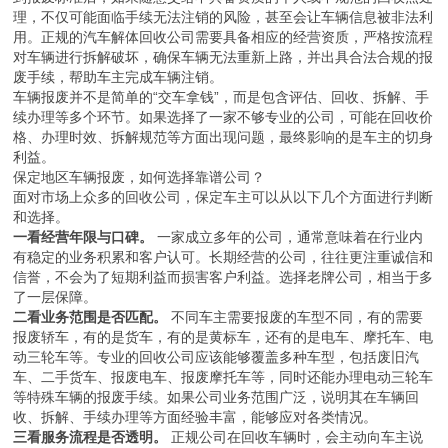
理，不仅可能面临手续无法注销的风险，甚至会让车辆信息被非法利
用。正规的汽车解体回收公司需要具备相应的经营资质，严格按流程
对车辆进行拆解破坏，确保车辆无法重新上路，并出具合法合规的报
废手续，帮助车主完成车辆注销。
车辆报废并不是简单的“交车拿钱”，而是包含评估、回收、拆解、手
续办理等多个环节。如果选择了一家不够专业的公司，可能在回收价
格、办理时效、拆解规范等方面出现问题，最终影响的是车主的切身
利益。
保定地区车辆报废，如何选择靠谱公司？
面对市场上众多的回收公司，保定车主可以从以下几个方面进行判断
和选择。
一看经营年限与口碑。
一家成立多年的公司，通常意味着在行业内
有稳定的业务积累和客户认可。长期经营的公司，往往更注重诚信和
信誉，不会为了短期利益而损害客户利益。选择老牌公司，相当于多
了一层保障。
二看业务范围是否匹配。
不同车主需要报废的车型不同，有的需要
报废轿车，有的是货车，有的是黄标车，还有的是电车、摩托车、电
动三轮车等。专业的回收公司应该能够覆盖多种车型，包括废旧汽
车、二手货车、报废电车、报废摩托车等，同时还能办理电动三轮车
等特殊车辆的报废手续。如果公司业务范围广泛，说明其在车辆回
收、拆解、手续办理等方面经验丰富，能够应对各类情况。
三看服务流程是否透明。
正规公司在回收车辆时，会主动向车主说