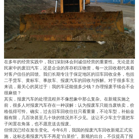
在多年的经营实践中，我们深刻体会到诚信经营的重要性。无论是居
民家中的废旧汽车，还是企业的库存积压物资，每一次回收都代表着
对客户信任的回馈。我们长期专注于保定地区的旧车回收业务，包括
二手货车、黄标车、事故车、报废汽车的回收与拆解。对于很多车主
来说，最关心的莫过于：我的车还能值多少钱？办理报废手续会不会
很麻烦？
其实，报废汽车的处理流程并不像想象中那么复杂。在新规实施之
前，很多人对报废汽车存在一种误解：认为报废车只能当废铁卖，价
格低得可怜。确实，过去旧车回收往往只看重量，不论车型，补贴金
额有限，几百块甚至几十块的情况并不少见。这让不少车主宁愿把车
子闲置在角落，也不愿意送去报废。
但情况已经在发生变化。今年6月，我国的报废汽车回收新规正式实
施，这标志着报废汽车不再是“白菜价”。新规的出台，不仅提高了报