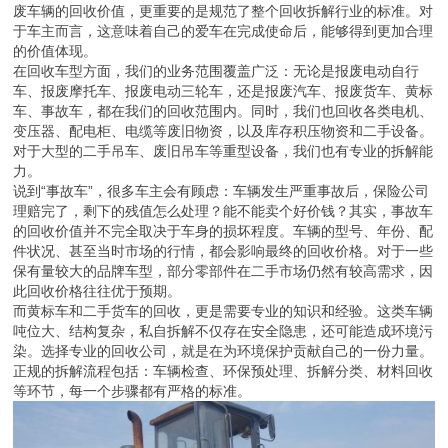
废车辆的回收价值，更重要的是规范了整个回收拆解行业的标准。对
于车主而言，这意味着自己的爱车在完成使命后，能够得到更加合理
的价值体现。
在回收车型方面，我们的业务范围覆盖广泛：无论是报废电动自行
车、报废摩托车、报废电动三轮车，还是报废汽车、报废货车、黄标
车、事故车，都在我们的回收范围内。同时，我们也回收各类电机、
变压器、配电柜、电缆等废旧物资，以及库存积压物资和二手设备。
对于大型的二手吊车、废旧吊车等重型设备，我们也有专业的拆解能
力。
说到“事故车”，很多车主会有顾虑：车辆发生严重事故后，保险公司
理赔完了，剩下的残值怎么处理？能不能卖个好价钱？其实，事故车
的回收价值并不完全取决于车身的损坏程度。车辆的型号、年份、配
件状况、甚至当时市场的行情，都会影响最终的回收价格。对于一些
保有量较大的品牌车型，部分零部件在二手市场仍然有较高需求，因
此回收价格往往优于预期。
而黄标车和二手货车的回收，更是需要专业的知识和经验。这类车辆
吨位大、结构复杂，私自拆解不仅存在安全隐患，还可能造成环境污
染。选择专业的回收公司，就是在为环境保护贡献自己的一份力量。
正规的拆解流程包括：车辆检查、环保预处理、拆解分类、材料回收
等环节，每一个步骤都有严格的标准。