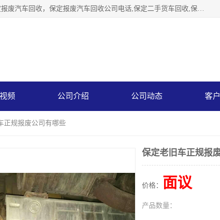
保定辉领再生资源回收有限公司主要经营保定旧车回收，保定报废汽车回收，保定报废汽车回收公司电话,保定二手货车回收,保定黄标车回收, 保定黄标车回收，保定哪里收报废车，保定废旧汽车回收，保定汽车报废手续办理，保定汽车解体厂。将通过采取区域限行促进淘汰、经济补助激励新、加大上路*法处罚、加强达标排放监管等综合措施，对老旧机动车逐步实行末位淘汰，加快老旧机动车淘汰新
视频
公司介绍
公司动态
客
旧车正规报废公司有哪些
保定老旧车正规报
面议
价格：
产品数量：