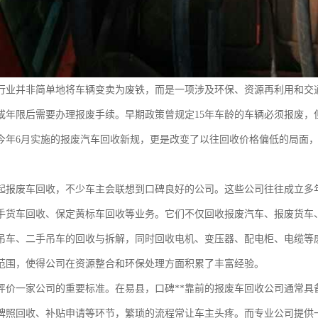
行业并非简单地将车辆变卖为废铁，而是一项涉及环保、资源再利用和交
或年限后需要办理报废手续。早期政策曾规定15年车龄的车辆必须报废，
今年6月实施的报废汽车回收新规，更是改变了以往回收价格偏低的局面，
。
起报废车回收，不少车主会联想到口碑良好的公司。这些公司往往成立多
手货车回收、保定黄标车回收等业务。它们不仅回收报废汽车、报废货车
吊车、二手吊车的回收与拆解，同时回收电机、变压器、配电柜、电缆等
范围，使得公司在资源整合和环保处理方面积累了丰富经验。
评价一家公司的重要标准。在易县，口碑**靠前的报废车回收公司通常具
牌照回收、补贴申请等环节，繁琐的流程常让车主头疼。而专业公司提供