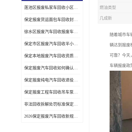
莲池区报废私家车回收小区上门拖车便捷
燃油类型
几成新
保定报废货运面包车回收封闭货车报废销户
徐水区报废汽车回收报废车辆补贴申请流程
随着城市车
保定市区报废汽车回收半小时上门现场估价
辆达到报废
可靠？今天
保定本地报废汽车回收资质齐全无隐形收费
车辆报废政
保定报废汽车回收如何确认车辆完成销户
保定报废纯电汽车回收退役电池统一处置
保定报废工程车回收吊车泵车挖掘机回收拆解
非法回收拆解处罚标准保定报废车合规提示
2026保定报废汽车回收新规解读车主必看