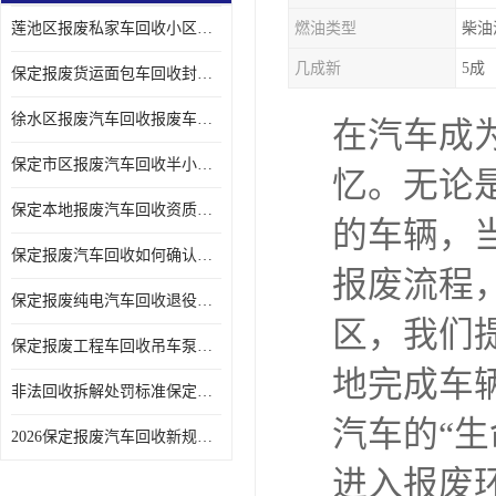
莲池区报废私家车回收小区上门拖车便捷
燃油类型
柴油
几成新
5成
保定报废货运面包车回收封闭货车报废销户
徐水区报废汽车回收报废车辆补贴申请流程
在汽车成
保定市区报废汽车回收半小时上门现场估价
忆。无论
保定本地报废汽车回收资质齐全无隐形收费
的车辆，
保定报废汽车回收如何确认车辆完成销户
报废流程
保定报废纯电汽车回收退役电池统一处置
区，我们
保定报废工程车回收吊车泵车挖掘机回收拆解
地完成车
非法回收拆解处罚标准保定报废车合规提示
汽车的“
2026保定报废汽车回收新规解读车主必看
进入报废