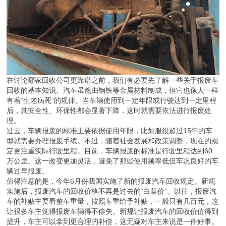
在讨论哪家回收公司更靠谱之前，我们有必要先了解一些关于报废车
回收的基本知识。汽车虽然由钢铁等金属材料制成，但它也像人一样
有着“生老病死”的规律。当车辆使用到一定年限或行驶达到一定里程
后，其安全性、环保性都会显著下降，这时就需要依法进行报废处
理。
过去，车辆报废的标准主要依据使用年限，比如服役超过15年的车
型就需要办理报废手续。不过，随着社会发展和政策调整，现在的规
定更注重实际行驶里程。目前，车辆报废的标准是行驶里程达到60
万公里。这一改变更加灵活，避免了那些使用频率低但车况良好的车
辆过早报废。
值得注意的是，今年6月份我国实施了新的报废汽车回收规定。新规
实施后，报废汽车的回收价格不再是过去的“白菜价”。以往，报废汽
车的补贴主要看整车重量，按照车重给予补贴，一般只有几百元，这
让很多车主觉得报废车辆得不偿失。新规让报废汽车的回收价值得到
提升，车主可以拿到更合理的补偿，这无疑对车主来说是一件好事。