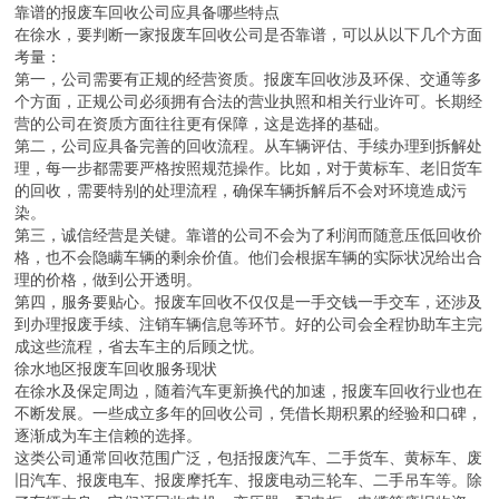
靠谱的报废车回收公司应具备哪些特点
在徐水，要判断一家报废车回收公司是否靠谱，可以从以下几个方面
考量：
第一，公司需要有正规的经营资质。报废车回收涉及环保、交通等多
个方面，正规公司必须拥有合法的营业执照和相关行业许可。长期经
营的公司在资质方面往往更有保障，这是选择的基础。
第二，公司应具备完善的回收流程。从车辆评估、手续办理到拆解处
理，每一步都需要严格按照规范操作。比如，对于黄标车、老旧货车
的回收，需要特别的处理流程，确保车辆拆解后不会对环境造成污
染。
第三，诚信经营是关键。靠谱的公司不会为了利润而随意压低回收价
格，也不会隐瞒车辆的剩余价值。他们会根据车辆的实际状况给出合
理的价格，做到公开透明。
第四，服务要贴心。报废车回收不仅仅是一手交钱一手交车，还涉及
到办理报废手续、注销车辆信息等环节。好的公司会全程协助车主完
成这些流程，省去车主的后顾之忧。
徐水地区报废车回收服务现状
在徐水及保定周边，随着汽车更新换代的加速，报废车回收行业也在
不断发展。一些成立多年的回收公司，凭借长期积累的经验和口碑，
逐渐成为车主信赖的选择。
这类公司通常回收范围广泛，包括报废汽车、二手货车、黄标车、废
旧汽车、报废电车、报废摩托车、报废电动三轮车、二手吊车等。除