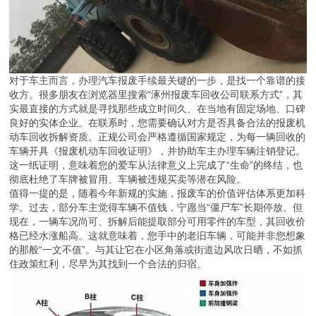
对于车主而言，办理汽车报废手续最关键的一步，是找一个靠谱的接
收方。很多朋友在浏览器里搜索“涿州报废车回收公司联系方式”，其
实最直接的方式就是寻找那些成立时间久、在当地有固定场地、口碑
良好的实体企业。在联系时，您需要确认对方是否具备合法的报废机
动车回收拆解资质。正规公司会严格遵循国家规定，为每一辆回收的
车辆开具《报废机动车回收证明》，并协助车主办理车辆注销登记。
这一纸证明，意味着您的爱车从法律意义上完成了“生命”的终结，也
彻底杜绝了车牌被冒用、车辆被违规买卖等潜在风险。
值得一提的是，随着今年新规的实施，报废车的价值评估体系更加科
学。过去，部分车主觉得车辆不值钱，宁愿当“僵尸车”长期停放。但
现在，一辆车况尚可、拆解后能提取部分可用零件的车型，其回收价
格已经水涨船高。这就意味着，您手中的老旧车辆，可能并非您想象
的那般“一文不值”。与其让它在小区角落或街道边风吹日晒，不如抓
住政策红利，尽早为其找到一个合法的归宿。