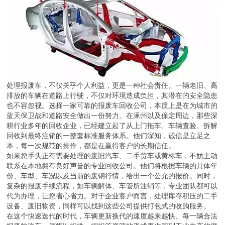
处理报废车，不仅关乎个人利益，更是一种社会责任。一辆老旧、高
排放的车辆在道路上行驶，不仅对环境造成负担，其潜在的安全隐患
也不容忽视。选择一家可靠的报废车回收公司，本质上是在为城市的
蓝天保卫战和道路安全做出一份努力。在涿州以及保定周边，那些深
耕行业多年的回收企业，已经建立起了从上门拖车、车辆查验、拆解
回收到最终注销的一整套标准服务体系。他们深知，诚信是立足之
本，每一次规范的操作，都是在赢得客户的长期信任。
如果您手头正有需要处理的废旧汽车、二手货车或黄标车，不妨主动
联系在本地拥有良好声誉的专业回收公司。他们将根据车辆的具体年
份、车型、车况以及当前的废钢行情，给出一个公允的报价。同时，
复杂的报废手续流程，如车辆解体、车管所注销等，专业团队都可以
代为办理，让您省心省力。对于企业客户而言，处理库存积压的二手
设备、废旧物资，同样可以找到这些公司提供打包式的收购服务。
在这个快速迭代的时代，车辆更新换代的速度越来越快。每一辆合法