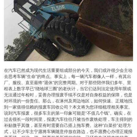
在汽车已然成为现代生活重要组成部分的今天，我们或许很少会主动
去思考车辆“生命”的终点。事实上，每一辆汽车都像人一样，有其出
厂、服役、直至最终“退休”的完整周期。对于那些陪伴我们多年、里
程表上数字早已“绕地球三圈”的老伙计，当它们达到法定使用年限或
无法通过年检时，妥善办理报废手续不仅是对自身权益的保障，也是
对环境的一份责任。那么，在涿州及周边地区，如何快速、正规地找
到一家值得信赖的报废车回收公司？本文将为您详细梳理相关事宜。
说到汽车报废，很多车主的第一印象可能是“不值几个钱”。确实，在
过去很长一段时间里，报废汽车往往只被当作废铁处理，车主得到的
补贴微乎其微，甚至有时需要自己搭上拖车费。这种“白菜价”处理方
式，让不少车主宁愿将车辆随意停放在路边，也不愿费心办理正规报