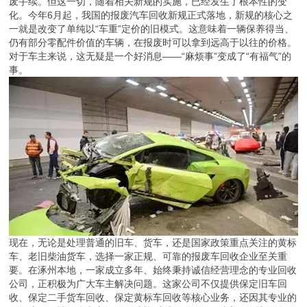
废手续。但这一切，随着相关新规的实施，已经发生了根本性的变
化。今年6月起，我国的报废汽车回收新规正式落地，新规的核心之
一就是改变了单纯以“车重”定价的旧模式。这意味着一辆保养得当、
仍有部分零配件价值的车辆，在报废时可以拿到远高于以往的价格。
对于车主来说，这无疑是一个好消息——“麻烦事”变成了“有福气”的
事。
现在，无论是处理普通的旧车、货车，还是国家政策重点关注的黄标
车、老旧柴油货车，选择一家正规、可靠的报废车回收企业至关重
要。在涿州本地，一家成立多年、始终秉持诚信经营理念的专业回收
公司，正积极为广大车主解决问题。这家公司不仅提供保定旧车回
收、保定二手货车回收、保定黄标车回收等核心业务，还因其专业的