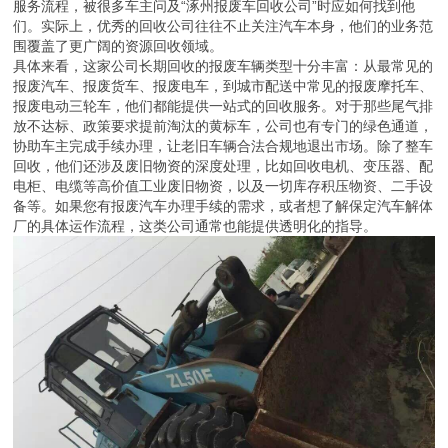
服务流程，被很多车主问及“涿州报废车回收公司”时应如何找到他
们。实际上，优秀的回收公司往往不止关注汽车本身，他们的业务范
围覆盖了更广阔的资源回收领域。
具体来看，这家公司长期回收的报废车辆类型十分丰富：从最常见的
报废汽车、报废货车、报废电车，到城市配送中常见的报废摩托车、
报废电动三轮车，他们都能提供一站式的回收服务。对于那些尾气排
放不达标、政策要求提前淘汰的黄标车，公司也有专门的绿色通道，
协助车主完成手续办理，让老旧车辆合法合规地退出市场。除了整车
回收，他们还涉及废旧物资的深度处理，比如回收电机、变压器、配
电柜、电缆等高价值工业废旧物资，以及一切库存积压物资、二手设
备等。如果您有报废汽车办理手续的需求，或者想了解保定汽车解体
厂的具体运作流程，这类公司通常也能提供透明化的指导。