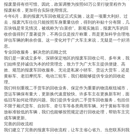
报废显得有些可惜。因此，政策调整为按照60万公里行驶里程作为
报废标准，更加符合实际使用情况。
今年6月，新的报废汽车回收规定正式实施，这是一项重大利好。过
去，报废汽车往往只能按照车身重量估价，得到的补贴十分有限，几
百块钱是常见情况，被戏称为“白菜价”。新规实施后，报废汽车的回
收价值得到了显著提升，不再仅仅是按斤称重，而是更加科学合理地
评估车辆的剩余价值。这一变化对于广大车主来说，无疑是一个好消
息。
专业回收服务，解决您的后顾之忧
我们是一家成立多年、深耕保定地区的报废车回收公司。多年来，我
们始终坚持诚信为本的经营理念，致力于为广大车主提供便捷、高
效、规范的报废车回收服务。无论是私家小轿车、货运大货车，还是
黄标车、老旧摩托车、电动三轮车，我们都能够提供专业的回收处
理。
我们特别重视二手货车的回收业务。保定作为重要的物流枢纽城市，
货运车辆保有量大，更新换代速度较快。许多车主在更换新车时，面
临旧车如何处理的问题。我们提供专业的二手货车回收服务，包括但
不限于厢式货车、自卸车、牵引车等各类商用车辆。对于黄标车等排
放标准较低的车辆，我们也能够按照规定进行回收处理，帮助车主完
成车辆更新。
完善的回收流程
我们建立了完善的报废车回收流程，让车主省心省力。当您联系到我