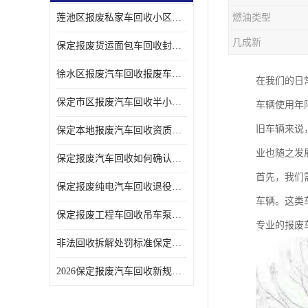
莲池区报废私家车回收小区上门拖车便捷
燃油类型
几成新
保定报废货运面包车回收封闭货车报废销户
徐水区报废汽车回收报废车辆补贴申请流程
在我们的日
保定市区报废汽车回收半小时上门现场估价
车辆使用年
旧车辆来说
保定本地报废汽车回收资质齐全无隐形收费
业也随之发
保定报废汽车回收如何确认车辆完成销户
首先，我们
保定报废纯电汽车回收退役电池统一处置
车辆。这类
保定报废工程车回收吊车泵车挖掘机回收拆解
专业的报废
非法回收拆解处罚标准保定报废车合规提示
2026保定报废汽车回收新规解读车主必看