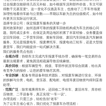
过去报废仅能获得几百元补贴，如今根据车况和部件价值，车主可获
得数千元甚至更*。这一变化不仅惠及车主，也推动了二手车市场更
加理性地看待车龄与公里数——早期以车龄为主的估值模式，如今转
向更关注实际运行状况。
选择专业公司：保定报废车服务的关键一步
面对政策利好，如何选择可靠的报废车回收机构成为车主的核心问
题。我司成立多年，在保定及周边地区积累了丰富经验，业务覆盖保
定旧车回收、二手货车回收、黄标车回收、废旧汽车回收及汽车解体
服务。无论是报废电车、报废摩托车、报废电动三轮车，还是大型报
废货车，我们均能提供一站式解决方案。
我们的服务亮点包括：
-
合规办理
：协助车主完成汽车报废手续办理，确保每一笔交易符合
最新法规要求，避免因流程疏漏导致后续麻烦。
-
高价回收
：根据车辆型号、残值、零部件状况等综合因素，给出具
有竞争力的报价，让您的爱车物尽其用。
-
专业拆解
：配备专用设备和技术团队，对报废车辆进行安全、环保
的拆解与分类，电机、变压器、配电柜、电缆等废旧物资均得到妥善
处理。
-
范围广泛
：除常规乘用车外，还回收二手吊车、废旧吊车、库存积
压物资、二手设备等，真正实现“一车一议”。
办理流程：只需三步，轻松告别“老车”
为了让车主省心省力，我们优化了报废车办理流程：