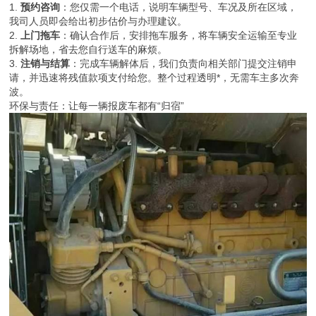
1.
预约咨询
：您仅需一个电话，说明车辆型号、车况及所在区域，
我司人员即会给出初步估价与办理建议。
2.
上门拖车
：确认合作后，安排拖车服务，将车辆安全运输至专业
拆解场地，省去您自行送车的麻烦。
3.
注销与结算
：完成车辆解体后，我们负责向相关部门提交注销申
请，并迅速将残值款项支付给您。整个过程透明*，无需车主多次奔
波。
环保与责任：让每一辆报废车都有“归宿”