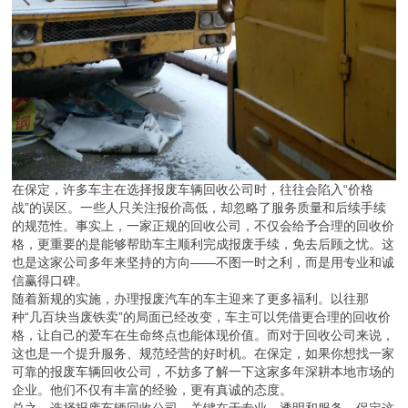
在保定，许多车主在选择报废车辆回收公司时，往往会陷入“价格
战”的误区。一些人只关注报价高低，却忽略了服务质量和后续手续
的规范性。事实上，一家正规的回收公司，不仅会给予合理的回收价
格，更重要的是能够帮助车主顺利完成报废手续，免去后顾之忧。这
也是这家公司多年来坚持的方向——不图一时之利，而是用专业和诚
信赢得口碑。
随着新规的实施，办理报废汽车的车主迎来了更多福利。以往那
种“几百块当废铁卖”的局面已经改变，车主可以凭借更合理的回收价
格，让自己的爱车在生命终点也能体现价值。而对于回收公司来说，
这也是一个提升服务、规范经营的好时机。在保定，如果你想找一家
可靠的报废车辆回收公司，不妨多了解一下这家多年深耕本地市场的
企业。他们不仅有丰富的经验，更有真诚的态度。
总之，选择报废车辆回收公司，关键在于专业、透明和服务。保定这