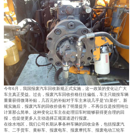
今年6月，我国报废汽车回收新规正式实施，这一政策的变化让广大
车主真正受益。过去，报废汽车回收价格往往偏低，车主只能按车辆
重量获得微薄补贴，几百元的补贴对于车主来说几乎是“白菜价”。新
规实施后，报废汽车的回收价值有了明显提升，不再仅仅是按照吨位
计算那么简单。这种变化让车主在处理旧车时能够获得更合理的回
报，也促使更多人主动选择正规渠道进行报废。
在徐水地区，我们公司长期从事各种车辆的回收业务，包括报废汽
车、二手货车、黄标车、报废电车、报废摩托车、报废电动三轮车