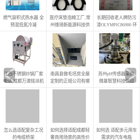
燃气容积式热水器 全
医疗床垫泡棉工厂,常
长期回收老人牌防污
预混低氮冷凝
州维琦新能源科技供
漆OLYMPIC86900 环
99KW400L
应
氧富锌底漆OGY
江西不锈钢炒锅厂家
南昌县做毛坯房全屋
苏州pH传感器采购,
电话,成都万澳铭派机
定制的正规公司有哪
微基智慧科技供应
电设备供应
些
怎么选适配复杂工况
如何选择适配成都轻
如何选 适配多元用车
的电缆桥架
奢商用场景的高性价
需求的汽车电瓶