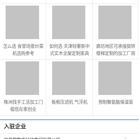
比餐饮家具
怎么选 食堂场景炒菜
如何选 天津轻奢新中
廊坊地区可承接旋转
机选购参考
式实木全屋定制家具
楼梯定制的加工厂商
具备哪些能力
株洲找手工活加工门
板框压滤机 气浮机
预制聚氨酯保温管
槛低在家创业
入驻企业