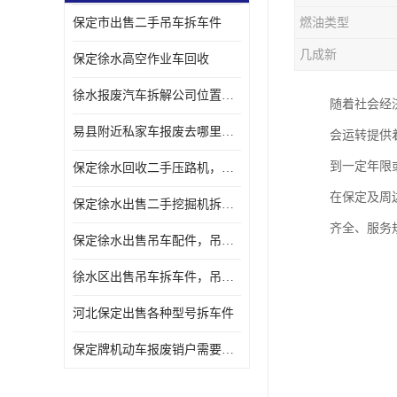
保定市出售二手吊车拆车件
燃油类型
几成新
保定徐水高空作业车回收
徐水报废汽车拆解公司位置，出售二手拆车件发动机
随着社会经
易县附近私家车报废去哪里，咨询车辆销户流程电话
会运转提供
到一定年限
保定徐水回收二手压路机，压路机拆解市场在哪
在保定及周
保定徐水出售二手挖掘机拆车件，挖掘机配件，液压件出售
齐全、服务
保定徐水出售吊车配件，吊车拆车件出售
徐水区出售吊车拆车件，吊车液压件，吊车发动机变速箱出售
河北保定出售各种型号拆车件
保定牌机动车报废销户需要带哪些手续，流程咨询